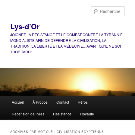
Aller
Aller
au
au
Rech
contenu
contenu
principal
secondaire
Lys-d'Or
JOIGNEZ LA RÉSISTANCE ET LE COMBAT CONTRE LA TYRANNIE
MONDIALISTE AFIN DE DÉFENDRE LA CIVILISATION, LA
TRADITION, LA LIBERTÉ ET LA MÉDECINE…AVANT QU'IL NE SOIT
TROP TARD!
Menu
Accueil
À Propos
Contact
Héros
principal
Recension de livres
Résistance
Royauté
ARCHIVES PAR MOT-CLÉ :
CIVILISATION ÉGYPTIENNE