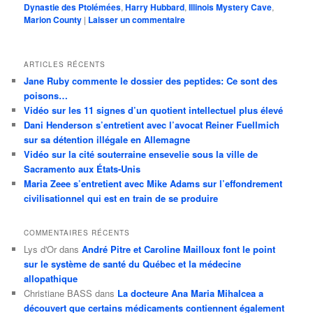
Dynastie des Ptolémées
,
Harry Hubbard
,
Illinois Mystery Cave
,
Marion County
|
Laisser un commentaire
ARTICLES RÉCENTS
Jane Ruby commente le dossier des peptides: Ce sont des
poisons…
Vidéo sur les 11 signes d’un quotient intellectuel plus élevé
Dani Henderson s’entretient avec l’avocat Reiner Fuellmich
sur sa détention illégale en Allemagne
Vidéo sur la cité souterraine ensevelie sous la ville de
Sacramento aux États-Unis
Maria Zeee s’entretient avec Mike Adams sur l’effondrement
civilisationnel qui est en train de se produire
COMMENTAIRES RÉCENTS
Lys d'Or
dans
André Pitre et Caroline Mailloux font le point
sur le système de santé du Québec et la médecine
allopathique
Christiane BASS
dans
La docteure Ana Maria Mihalcea a
découvert que certains médicaments contiennent également