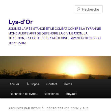
Aller
Aller
au
au
Rech
contenu
contenu
principal
secondaire
Lys-d'Or
JOIGNEZ LA RÉSISTANCE ET LE COMBAT CONTRE LA TYRANNIE
MONDIALISTE AFIN DE DÉFENDRE LA CIVILISATION, LA
TRADITION, LA LIBERTÉ ET LA MÉDECINE…AVANT QU'IL NE SOIT
TROP TARD!
Menu
Accueil
À Propos
Contact
Héros
principal
Recension de livres
Résistance
Royauté
ARCHIVES PAR MOT-CLÉ :
DÉCROISSANCE CONVIVIALE