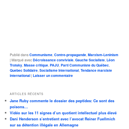
Publié dans
Communisme
,
Contre-propagande
,
Marxism-Leninism
|
Marqué avec
Décroissance conviviale
,
Gauche Socialiste
,
Léon
Trotsky
,
Masse critique
,
PAJU
,
Parti Communiste du Québec
,
Quebec Solidaire
,
Socialisme International
,
Tendance marxiste
international
|
Laisser un commentaire
ARTICLES RÉCENTS
Jane Ruby commente le dossier des peptides: Ce sont des
poisons…
Vidéo sur les 11 signes d’un quotient intellectuel plus élevé
Dani Henderson s’entretient avec l’avocat Reiner Fuellmich
sur sa détention illégale en Allemagne