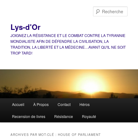
Aller
Aller
au
au
Rech
contenu
contenu
principal
secondaire
Lys-d'Or
JOIGNEZ LA RÉSISTANCE ET LE COMBAT CONTRE LA TYRANNIE
MONDIALISTE AFIN DE DÉFENDRE LA CIVILISATION, LA
TRADITION, LA LIBERTÉ ET LA MÉDECINE…AVANT QU'IL NE SOIT
TROP TARD!
Menu
Accueil
À Propos
Contact
Héros
principal
Recension de livres
Résistance
Royauté
ARCHIVES PAR MOT-CLÉ :
HOUSE OF PARLIAMENT