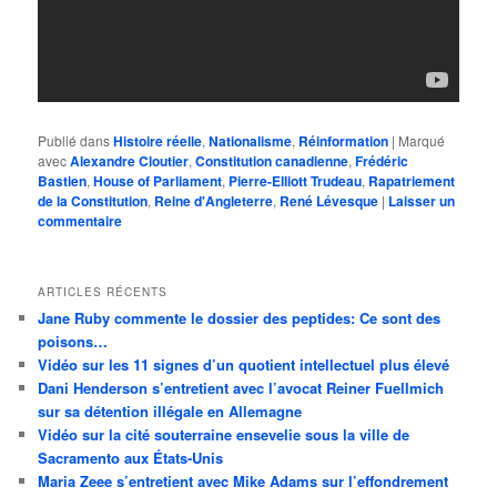
Publié dans
Histoire réelle
,
Nationalisme
,
Réinformation
|
Marqué
avec
Alexandre Cloutier
,
Constitution canadienne
,
Frédéric
Bastien
,
House of Parliament
,
Pierre-Elliott Trudeau
,
Rapatriement
de la Constitution
,
Reine d'Angleterre
,
René Lévesque
|
Laisser un
commentaire
ARTICLES RÉCENTS
Jane Ruby commente le dossier des peptides: Ce sont des
poisons…
Vidéo sur les 11 signes d’un quotient intellectuel plus élevé
Dani Henderson s’entretient avec l’avocat Reiner Fuellmich
sur sa détention illégale en Allemagne
Vidéo sur la cité souterraine ensevelie sous la ville de
Sacramento aux États-Unis
Maria Zeee s’entretient avec Mike Adams sur l’effondrement