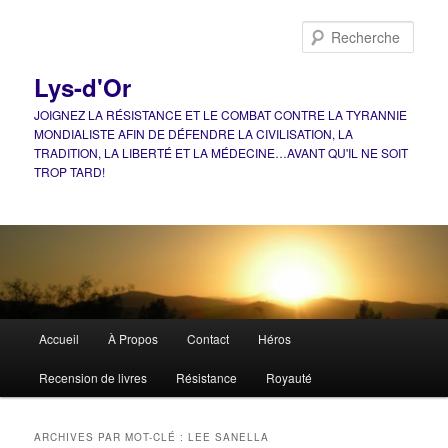
Aller
Aller
au
au
Rech
contenu
contenu
principal
secondaire
Lys-d'Or
JOIGNEZ LA RÉSISTANCE ET LE COMBAT CONTRE LA TYRANNIE
MONDIALISTE AFIN DE DÉFENDRE LA CIVILISATION, LA
TRADITION, LA LIBERTÉ ET LA MÉDECINE…AVANT QU'IL NE SOIT
TROP TARD!
Menu
Accueil
À Propos
Contact
Héros
principal
Recension de livres
Résistance
Royauté
ARCHIVES PAR MOT-CLÉ :
LEE SANELLA