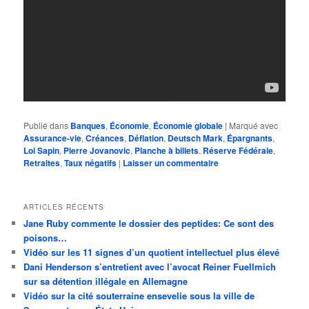
Publié dans
Banques
,
Économie
,
Économie globale
|
Marqué avec
Assurance-vie
,
Créances
,
Déflation
,
Deutsch Mark
,
Épargnants
,
Loi Sapin
,
Pierre Jovanovic
,
Planche à billets
,
Réserve Fédérale
,
Retraites
,
Taux négatifs
|
Laisser un commentaire
ARTICLES RÉCENTS
Jane Ruby commente le dossier des peptides: Ce sont des
poisons…
Vidéo sur les 11 signes d’un quotient intellectuel plus élevé
Dani Henderson s’entretient avec l’avocat Reiner Fuellmich
sur sa détention illégale en Allemagne
Vidéo sur la cité souterraine ensevelie sous la ville de