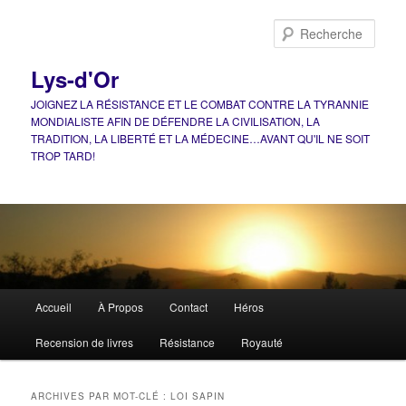
Aller
Aller
au
au
Rech
contenu
contenu
principal
secondaire
Lys-d'Or
JOIGNEZ LA RÉSISTANCE ET LE COMBAT CONTRE LA TYRANNIE
MONDIALISTE AFIN DE DÉFENDRE LA CIVILISATION, LA
TRADITION, LA LIBERTÉ ET LA MÉDECINE…AVANT QU'IL NE SOIT
TROP TARD!
Menu
Accueil
À Propos
Contact
Héros
principal
Recension de livres
Résistance
Royauté
ARCHIVES PAR MOT-CLÉ :
LOI SAPIN