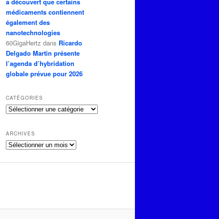
a découvert que certains
médicaments contiennent
également des
nanotechnologies
60GigaHertz
dans
Ricardo
Delgado Martin présente
l’agenda d’hybridation
globale prévue pour 2026
CATÉGORIES
Catégories
ARCHIVES
Archives