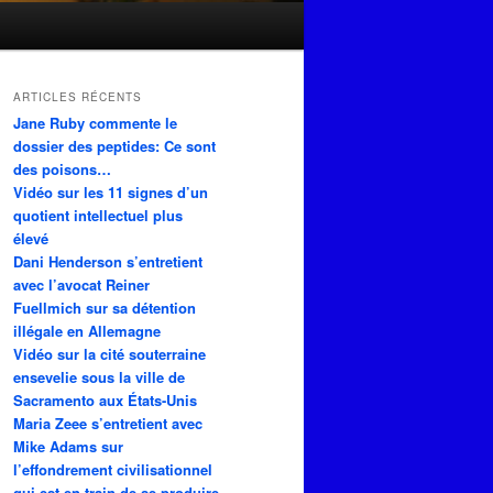
ARTICLES RÉCENTS
Jane Ruby commente le
dossier des peptides: Ce sont
des poisons…
Vidéo sur les 11 signes d’un
quotient intellectuel plus
élevé
Dani Henderson s’entretient
avec l’avocat Reiner
Fuellmich sur sa détention
illégale en Allemagne
Vidéo sur la cité souterraine
ensevelie sous la ville de
Sacramento aux États-Unis
Maria Zeee s’entretient avec
Mike Adams sur
l’effondrement civilisationnel
qui est en train de se produire