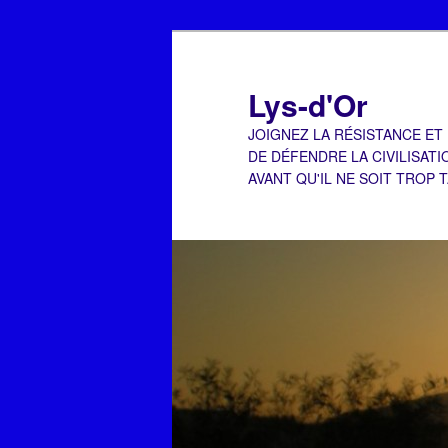
Aller
Aller
au
au
contenu
contenu
Lys-d'Or
principal
secondaire
JOIGNEZ LA RÉSISTANCE ET
DE DÉFENDRE LA CIVILISATI
AVANT QU'IL NE SOIT TROP 