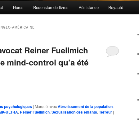
ct
Héros
Recension de livres
Résistance
Royauté
ANGLO-AMÉRICAINE
avocat Reiner Fuellmich
de mind-control qu’a été
ns psychologiques
|
Marqué avec
Abrutissement de la population
,
MK-ULTRA
,
Reiner Fuellmich
,
Sexualisation des enfants
,
Terreur
|