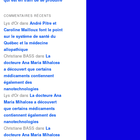
COMMENTAIRES RÉCENTS
Lys d'Or
dans
André Pitre et
Caroline Mailloux font le point
sur le système de santé du
Québec et la médecine
allopathique
Christiane BASS
dans
La
docteure Ana Maria Mihalcea
a découvert que certains
médicaments contiennent
également des
nanotechnologies
Lys d'Or
dans
La docteure Ana
Maria Mihalcea a découvert
que certains médicaments
contiennent également des
nanotechnologies
Christiane BASS
dans
La
docteure Ana Maria Mihalcea