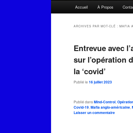
Menu
Accueil
À Propos
Conta
principal
ARCHIVES PAR MOT-CLÉ :
MAFIA 
Entrevue avec l’
sur l’opération 
la ‘covid’
Publié le
16 juillet 2023
Publié dans
Mind-Control
,
Opératio
Covid-19
,
Mafia anglo-américaine
,
Laisser un commentaire