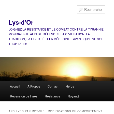
Aller
Aller
au
au
Rech
contenu
contenu
principal
secondaire
Lys-d'Or
JOIGNEZ LA RÉSISTANCE ET LE COMBAT CONTRE LA TYRANNIE
MONDIALISTE AFIN DE DÉFENDRE LA CIVILISATION, LA
TRADITION, LA LIBERTÉ ET LA MÉDECINE…AVANT QU'IL NE SOIT
TROP TARD!
Menu
Accueil
À Propos
Contact
Héros
principal
Recension de livres
Résistance
Royauté
ARCHIVES PAR MOT-CLÉ :
MODIFICATIONS DU COMPORTEMENT