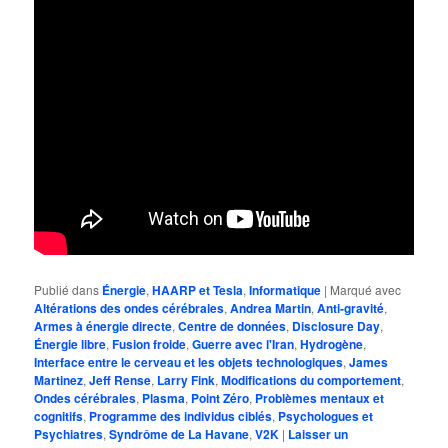
Publié dans
Énergie
,
HAARP et Tesla
,
Informatique
|
Marqué avec
Altérations des ondes cérébrales
,
Andrea Martin
,
Anti-gravité
,
Armes à énergie directe
,
Centre de données
,
Disclosure Day
,
Énergie libre
,
Fusion froide
,
Guerre avec l'Iran
,
Hydrogène
,
Interface entre le cerveau et les objets technologiques
,
James
Martinez
,
Jeff Rense
,
Larry Fink
,
Modifications du comportement
,
Ondes cérébrales
,
Plasma
,
Point Zéro
,
Problèmes mentaux et
cognitifs
,
Programme des individus ciblés
,
Psychologues et
Psychiatres
,
Syndrôme de La Havane
,
V2K
|
Laisser un