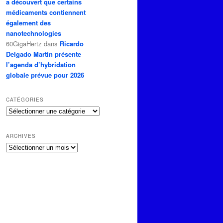
a découvert que certains
médicaments contiennent
également des
nanotechnologies
60GigaHertz
dans
Ricardo
Delgado Martin présente
l’agenda d’hybridation
globale prévue pour 2026
CATÉGORIES
Catégories
ARCHIVES
Archives