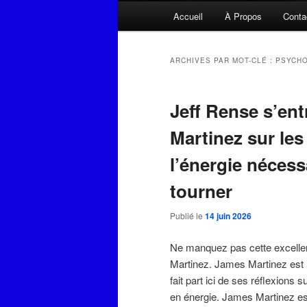
Menu
Accueil
À Propos
Conta
principal
ARCHIVES PAR MOT-CLÉ :
PSYCHO
Jeff Rense s’ent
Martinez sur les
l’énergie nécessa
tourner
Publié le
14 juin 2026
Ne manquez pas cette excellen
Martinez. James Martinez est u
fait part ici de ses réflexions
en énergie. James Martinez est