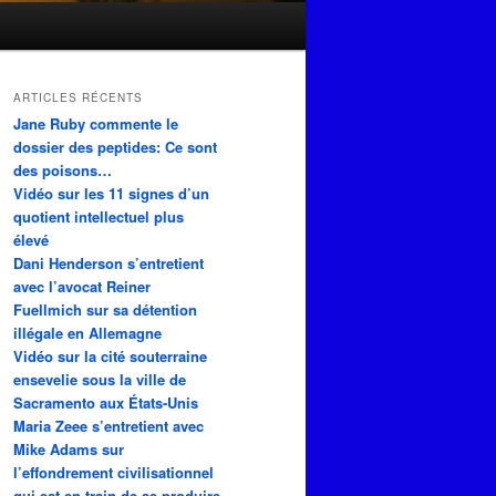
ARTICLES RÉCENTS
Jane Ruby commente le
dossier des peptides: Ce sont
des poisons…
Vidéo sur les 11 signes d’un
quotient intellectuel plus
élevé
Dani Henderson s’entretient
avec l’avocat Reiner
Fuellmich sur sa détention
illégale en Allemagne
Vidéo sur la cité souterraine
ensevelie sous la ville de
Sacramento aux États-Unis
Maria Zeee s’entretient avec
Mike Adams sur
l’effondrement civilisationnel
qui est en train de se produire