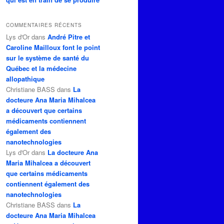
COMMENTAIRES RÉCENTS
Lys d'Or
dans
André Pitre et
Caroline Mailloux font le point
sur le système de santé du
Québec et la médecine
allopathique
Christiane BASS
dans
La
docteure Ana Maria Mihalcea
a découvert que certains
médicaments contiennent
également des
nanotechnologies
Lys d'Or
dans
La docteure Ana
Maria Mihalcea a découvert
que certains médicaments
contiennent également des
nanotechnologies
Christiane BASS
dans
La
docteure Ana Maria Mihalcea