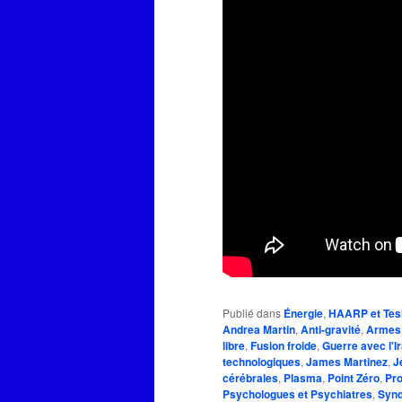
Publié dans
Énergie
,
HAARP et Tes
Andrea Martin
,
Anti-gravité
,
Armes 
libre
,
Fusion froide
,
Guerre avec l'I
technologiques
,
James Martinez
,
J
cérébrales
,
Plasma
,
Point Zéro
,
Pro
Psychologues et Psychiatres
,
Synd