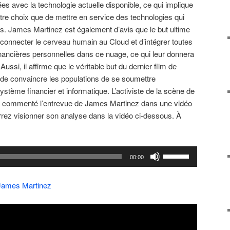
es avec la technologie actuelle disponible, ce qui implique
utre choix que de mettre en service des technologies qui
s. James Martinez est également d’avis que le but ultime
 connecter le cerveau humain au Cloud et d’intégrer toutes
nancières personnelles dans ce nuage, ce qui leur donnera
 Aussi, il affirme que le véritable but du dernier film de
de convaincre les populations de se soumettre
stème financier et informatique. L’activiste de la scène de
, a commenté l’entrevue de James Martinez dans une vidéo
rez visionner son analyse dans la vidéo ci-dessous. À
Utilisez
00:00
les
flèches
James Martinez
haut/bas
pour
augmenter
ou