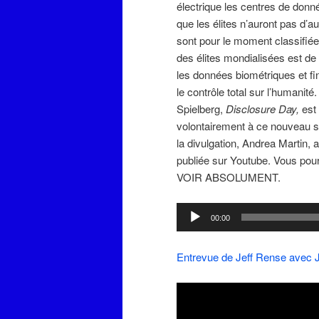
électrique les centres de donné
que les élites n’auront pas d’a
sont pour le moment classifiée
des élites mondialisées est de
les données biométriques et fi
le contrôle total sur l’humanité.
Spielberg,
Disclosure Day,
est 
volontairement à ce nouveau sy
la divulgation, Andrea Martin
publiée sur Youtube. Vous pour
VOIR ABSOLUMENT.
Lecteur
00:00
audio
Entrevue de Jeff Rense avec 