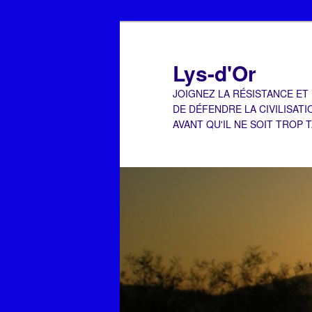
Aller
Aller
au
au
contenu
contenu
Lys-d'Or
principal
secondaire
JOIGNEZ LA RÉSISTANCE ET
DE DÉFENDRE LA CIVILISATI
AVANT QU'IL NE SOIT TROP 