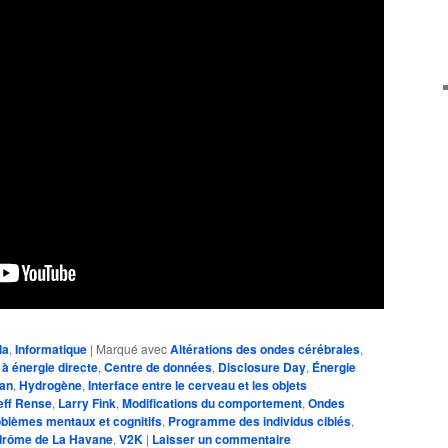
diminuer
le
volume.
la
,
Informatique
|
Marqué avec
Altérations des ondes cérébrales
,
à énergie directe
,
Centre de données
,
Disclosure Day
,
Énergie
ran
,
Hydrogène
,
Interface entre le cerveau et les objets
eff Rense
,
Larry Fink
,
Modifications du comportement
,
Ondes
blèmes mentaux et cognitifs
,
Programme des individus ciblés
,
rôme de La Havane
,
V2K
|
Laisser un commentaire