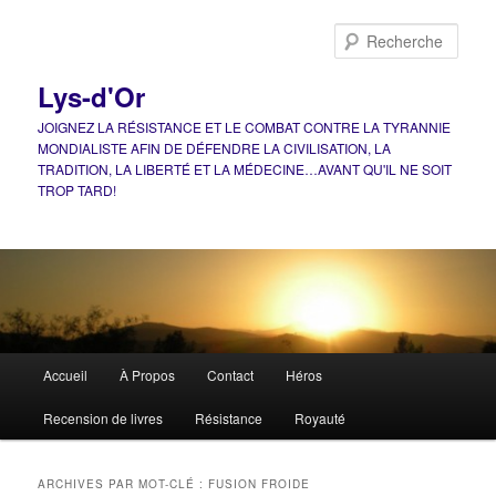
Aller
Aller
au
au
Rech
contenu
contenu
principal
secondaire
Lys-d'Or
JOIGNEZ LA RÉSISTANCE ET LE COMBAT CONTRE LA TYRANNIE
MONDIALISTE AFIN DE DÉFENDRE LA CIVILISATION, LA
TRADITION, LA LIBERTÉ ET LA MÉDECINE…AVANT QU'IL NE SOIT
TROP TARD!
Menu
Accueil
À Propos
Contact
Héros
principal
Recension de livres
Résistance
Royauté
ARCHIVES PAR MOT-CLÉ :
FUSION FROIDE