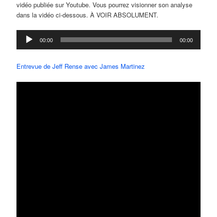
vidéo publiée sur Youtube. Vous pourrez visionner son analyse
dans la vidéo ci-dessous. À VOIR ABSOLUMENT.
Lecteur
00:00
00:00
audio
Entrevue de Jeff Rense avec James Martinez