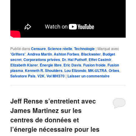
Publié dans
Censure
,
Science réelle
,
Technologie
|
Marqué avec
'Grifters'
,
Andrea Martin
,
Ashton Forbes
,
Blackwater
,
Budget
secret
,
Corporations privées
,
Dr. Hal Puthoff
,
Effet Casimir
,
Elizabeth Klarer
,
Énergie libre
,
Eric Davis
,
Fusion froide
,
Fusion
plasma
,
Kenneth R. Shoulders
,
Lou Elizondo
,
MK-ULTRA
,
Orbes
,
Salvatore Pais
,
V2K
,
Vol MH370
|
Laisser un commentaire
Jeff Rense s’entretient avec
James Martinez sur les
centres de données et
l’énergie nécessaire pour les