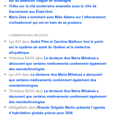
sur sa détention illégale en Allemagne
Vidéo sur la cité souterraine ensevelie sous la ville de
Sacramento aux États-Unis
Maria Zeee s’entretient avec Mike Adams sur l’effondrement
civilisationnel qui est en train de se produire
COMMENTAIRES RÉCENTS
Lys d'Or
dans
André Pitre et Caroline Mailloux font le point
sur le système de santé du Québec et la médecine
allopathique
Christiane BASS
dans
La docteure Ana Maria Mihalcea a
découvert que certains médicaments contiennent également
des nanotechnologies
Lys d'Or
dans
La docteure Ana Maria Mihalcea a découvert
que certains médicaments contiennent également des
nanotechnologies
Christiane BASS
dans
La docteure Ana Maria Mihalcea a
découvert que certains médicaments contiennent également
des nanotechnologies
60GigaHertz
dans
Ricardo Delgado Martin présente l’agenda
d’hybridation globale prévue pour 2026