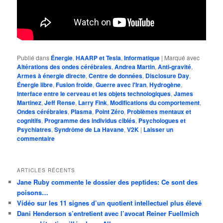
Publié dans
Énergie
,
HAARP et Tesla
,
Informatique
|
Marqué avec
Altérations des ondes cérébrales
,
Andrea Martin
,
Anti-gravité
,
Armes à énergie directe
,
Centre de données
,
Disclosure Day
,
Énergie libre
,
Fusion froide
,
Guerre avec l'Iran
,
Hydrogène
,
Interface entre le cerveau et les objets technologiques
,
James
Martinez
,
Jeff Rense
,
Larry Fink
,
Modifications du comportement
,
Ondes cérébrales
,
Plasma
,
Point Zéro
,
Problèmes mentaux et
cognitifs
,
Programme des individus ciblés
,
Psychologues et
Psychiatres
,
Syndrôme de La Havane
,
V2K
|
Laisser un
commentaire
ARTICLES RÉCENTS
Jane Ruby commente le dossier des peptides: Ce sont des
poisons…
Vidéo sur les 11 signes d’un quotient intellectuel plus élevé
Dani Henderson s’entretient avec l’avocat Reiner Fuellmich