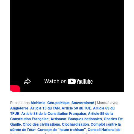
Publié dans
Alchimie
,
Géo-politique
,
Souveraineté
|
Marqué avec
Angleterre
,
Article 13 du TAN
,
Article 50 du TUE
,
Article 63 du
TFUE
,
Article 88 de la Constitution Française
,
Article 89 de la
Constitution Française
,
Artisanat
,
Banques nationales
,
Charles De
Gaulle
,
Choc des civilisations
,
Clochardisation
,
Complot contre la
sûreté de l'état
,
Concept de "haute trahison"
,
Conseil National de