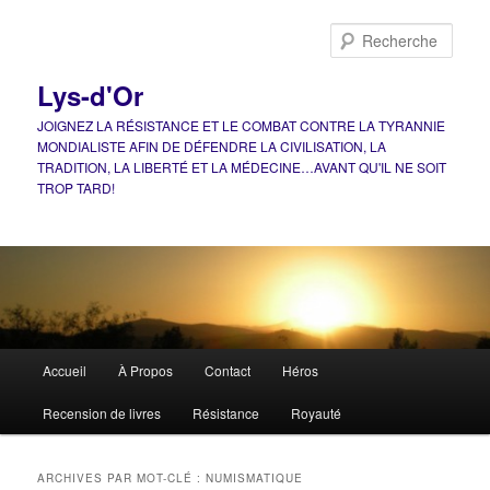
Aller
Aller
au
au
Rech
contenu
contenu
principal
secondaire
Lys-d'Or
JOIGNEZ LA RÉSISTANCE ET LE COMBAT CONTRE LA TYRANNIE
MONDIALISTE AFIN DE DÉFENDRE LA CIVILISATION, LA
TRADITION, LA LIBERTÉ ET LA MÉDECINE…AVANT QU'IL NE SOIT
TROP TARD!
Menu
Accueil
À Propos
Contact
Héros
principal
Recension de livres
Résistance
Royauté
ARCHIVES PAR MOT-CLÉ :
NUMISMATIQUE