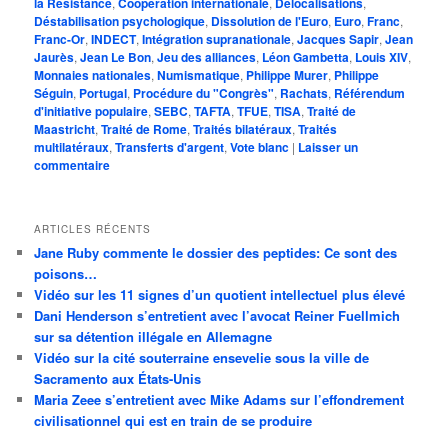
la Résistance
,
Coopération internationale
,
Délocalisations
,
Déstabilisation psychologique
,
Dissolution de l'Euro
,
Euro
,
Franc
,
Franc-Or
,
INDECT
,
Intégration supranationale
,
Jacques Sapir
,
Jean
Jaurès
,
Jean Le Bon
,
Jeu des alliances
,
Léon Gambetta
,
Louis XIV
,
Monnaies nationales
,
Numismatique
,
Philippe Murer
,
Philippe
Séguin
,
Portugal
,
Procédure du "Congrès"
,
Rachats
,
Référendum
d'initiative populaire
,
SEBC
,
TAFTA
,
TFUE
,
TISA
,
Traité de
Maastricht
,
Traité de Rome
,
Traités bilatéraux
,
Traités
multilatéraux
,
Transferts d'argent
,
Vote blanc
|
Laisser un
commentaire
ARTICLES RÉCENTS
Jane Ruby commente le dossier des peptides: Ce sont des
poisons…
Vidéo sur les 11 signes d’un quotient intellectuel plus élevé
Dani Henderson s’entretient avec l’avocat Reiner Fuellmich
sur sa détention illégale en Allemagne
Vidéo sur la cité souterraine ensevelie sous la ville de
Sacramento aux États-Unis
Maria Zeee s’entretient avec Mike Adams sur l’effondrement
civilisationnel qui est en train de se produire