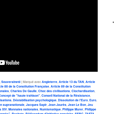
,
Souveraineté
|
Marqué avec
Angleterre
,
Article 13 du TAN
,
Article
cle 88 de la Constitution Française
,
Article 89 de la Constitution
onales
,
Charles De Gaulle
,
Choc des civilisations
,
Clochardisation
,
Concept de "haute trahison"
,
Conseil National de la Résistance
,
isations
,
Déstabilisation psychologique
,
Dissolution de l'Euro
,
Euro
,
on supranationale
,
Jacques Sapir
,
Jean Jaurès
,
Jean Le Bon
,
Jeu
s XIV
,
Monnaies nationales
,
Numismatique
,
Philippe Murer
,
Philippe
ongrès"
,
Rachats
,
Référendum d'initiative populaire
,
SEBC
,
TAFTA
,