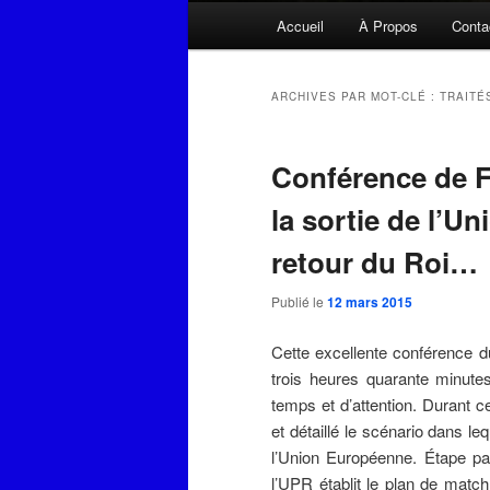
Menu
Accueil
À Propos
Conta
principal
ARCHIVES PAR MOT-CLÉ :
TRAITÉ
Conférence de F
la sortie de l’U
retour du Roi…
Publié le
12 mars 2015
Cette excellente conférence d
trois heures quarante minutes
temps et d’attention. Durant 
et détaillé le scénario dans l
l’Union Européenne. Étape par
l’UPR établit le plan de match