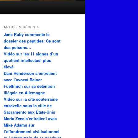
ARTICLES RÉCENTS
Jane Ruby commente le
dossier des peptides: Ce sont
des poisons…
Vidéo sur les 11 signes d’un
quotient intellectuel plus
élevé
Dani Henderson s’entretient
avec l’avocat Reiner
Fuellmich sur sa détention
illégale en Allemagne
Vidéo sur la cité souterraine
ensevelie sous la ville de
Sacramento aux États-Unis
Maria Zeee s’entretient avec
Mike Adams sur
l’effondrement civilisationnel
qui est en train de se produire