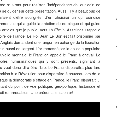
nde œuvrant pour réaliser l’indépendance de leur coin de
 à se guider sur cette présentation. Aussi, il y a beaucoup de
raient d’être soulignés. J’en choisirai un qui coïncide
ndamentale qui a guidé la création de ce blogue et qui guide
articles que je publie. Vers 1h 27min, Asselineau rappelle
oire de France. Le Roi Jean Le Bon est fait prisonnier par
 Anglais demandent une rançon en échange de la libération
s aussi de l’argent. L’or ramassé par la collecte populaire
uvelle monnaie, le Franc or, appelé le Franc à cheval. Le
boles numismatiques qui y sont présents, signifiant la
is veut donc dire être libre. Le Franc disparaîtra plus tard
arition à la Révolution pour disparaître à nouveau lors de la
sque la démocratie s’efface en France, le Franc disparaît lui
nt du point de vue politique, géo-politique, historique et
fait remarquables. Une présentation…en or!