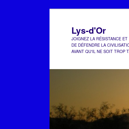
Aller
Aller
au
au
contenu
contenu
Lys-d'Or
principal
secondaire
JOIGNEZ LA RÉSISTANCE ET
DE DÉFENDRE LA CIVILISATI
AVANT QU'IL NE SOIT TROP 