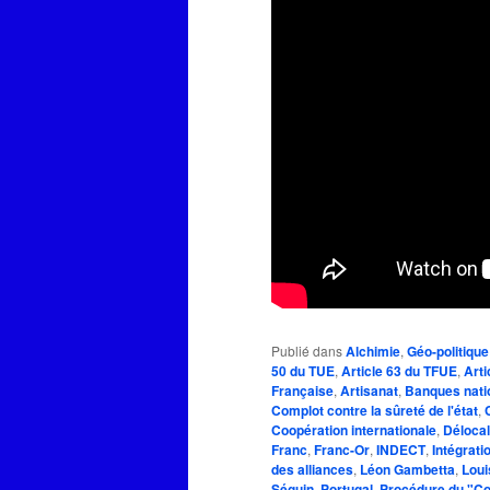
Publié dans
Alchimie
,
Géo-politique
50 du TUE
,
Article 63 du TFUE
,
Arti
Française
,
Artisanat
,
Banques nati
Complot contre la sûreté de l'état
,
Coopération internationale
,
Délocal
Franc
,
Franc-Or
,
INDECT
,
Intégrati
des alliances
,
Léon Gambetta
,
Loui
Séguin
,
Portugal
,
Procédure du "C