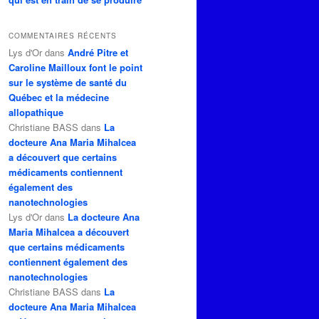
COMMENTAIRES RÉCENTS
Lys d'Or
dans
André Pitre et
Caroline Mailloux font le point
sur le système de santé du
Québec et la médecine
allopathique
Christiane BASS
dans
La
docteure Ana Maria Mihalcea
a découvert que certains
médicaments contiennent
également des
nanotechnologies
Lys d'Or
dans
La docteure Ana
Maria Mihalcea a découvert
que certains médicaments
contiennent également des
nanotechnologies
Christiane BASS
dans
La
docteure Ana Maria Mihalcea