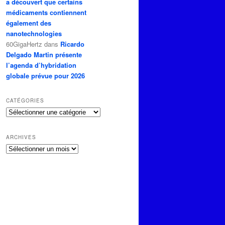
a découvert que certains
médicaments contiennent
également des
nanotechnologies
60GigaHertz
dans
Ricardo
Delgado Martin présente
l’agenda d’hybridation
globale prévue pour 2026
CATÉGORIES
Catégories
ARCHIVES
Archives