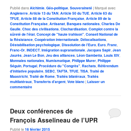
Publié dans
Alchimie
,
Géo-politique
,
Souveraineté
|
Marqué avec
Angleterre
,
Article 13 du TAN
,
Article 50 du TUE
,
Article 63 du
TFUE
,
Article 88 de la Constitution Française
,
Article 89 de la
Constitution Française
,
Artisanat
,
Banques nationales
,
Charles De
Gaulle
,
Choc des civilisations
,
Clochardisation
,
Complot contre la
sûreté de l'état
,
Concept de "haute trahison"
,
Conseil National de
la Résistance
,
Coopération internationale
,
Délocalisations
,
Déstabilisation psychologique
,
Dissolution de l'Euro
,
Euro
,
Franc
,
Franc-Or
,
INDECT
,
Intégration supranationale
,
Jacques Sapir
,
Jean
Jaurès
,
Jean Le Bon
,
Jeu des alliances
,
Léon Gambetta
,
Louis XIV
,
Monnaies nationales
,
Numismatique
,
Philippe Murer
,
Philippe
Séguin
,
Portugal
,
Procédure du "Congrès"
,
Rachats
,
Référendum
d'initiative populaire
,
SEBC
,
TAFTA
,
TFUE
,
TISA
,
Traité de
Maastricht
,
Traité de Rome
,
Traités bilatéraux
,
Traités
multilatéraux
,
Transferts d'argent
,
Vote blanc
|
Laisser un
commentaire
Deux conférences de
François Asselineau de l’UPR
Publié le
16 février 2015