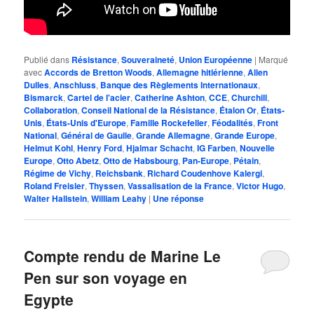
Publié dans
Résistance
,
Souveraineté
,
Union Européenne
|
Marqué
avec
Accords de Bretton Woods
,
Allemagne hitlérienne
,
Allen
Dulles
,
Anschluss
,
Banque des Règlements Internationaux
,
Bismarck
,
Cartel de l'acier
,
Catherine Ashton
,
CCE
,
Churchill
,
Collaboration
,
Conseil National de la Résistance
,
Étalon Or
,
États-
Unis
,
États-Unis d'Europe
,
Famille Rockefeller
,
Féodalités
,
Front
National
,
Général de Gaulle
,
Grande Allemagne
,
Grande Europe
,
Helmut Kohl
,
Henry Ford
,
Hjalmar Schacht
,
IG Farben
,
Nouvelle
Europe
,
Otto Abetz
,
Otto de Habsbourg
,
Pan-Europe
,
Pétain
,
Régime de Vichy
,
Reichsbank
,
Richard Coudenhove Kalergi
,
Roland Freisler
,
Thyssen
,
Vassalisation de la France
,
Victor Hugo
,
Walter Hallstein
,
William Leahy
|
Une
réponse
Compte rendu de Marine Le
Pen sur son voyage en
Egypte