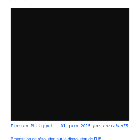
Florian Philippot - 01 juin 2015
par
hurraken75
Proposition de résolution sur la dissolution de l’UE