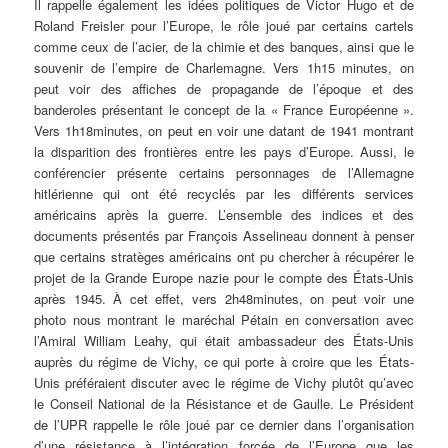
Il rappelle également les idées politiques de Victor Hugo et de
Roland Freisler pour l’Europe, le rôle joué par certains cartels
comme ceux de l’acier, de la chimie et des banques, ainsi que le
souvenir de l’empire de Charlemagne. Vers 1h15 minutes, on
peut voir des affiches de propagande de l’époque et des
banderoles présentant le concept de la « France Européenne ».
Vers 1h18minutes, on peut en voir une datant de 1941 montrant
la disparition des frontières entre les pays d’Europe. Aussi, le
conférencier présente certains personnages de l’Allemagne
hitlérienne qui ont été recyclés par les différents services
américains après la guerre. L’ensemble des indices et des
documents présentés par François Asselineau donnent à penser
que certains stratèges américains ont pu chercher à récupérer le
projet de la Grande Europe nazie pour le compte des États-Unis
après 1945. À cet effet, vers 2h48minutes, on peut voir une
photo nous montrant le maréchal Pétain en conversation avec
l’Amiral William Leahy, qui était ambassadeur des États-Unis
auprès du régime de Vichy, ce qui porte à croire que les États-
Unis préféraient discuter avec le régime de Vichy plutôt qu’avec
le Conseil National de la Résistance et de Gaulle. Le Président
de l’UPR rappelle le rôle joué par ce dernier dans l’organisation
d’une résistance à l’intégration forcée de l’Europe que les