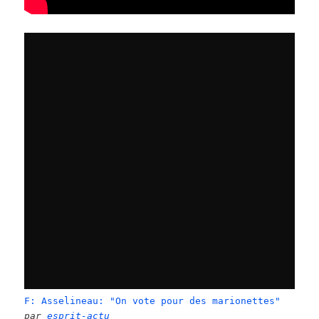
F: Asselineau: "On vote pour des marionettes"
par
esprit-actu