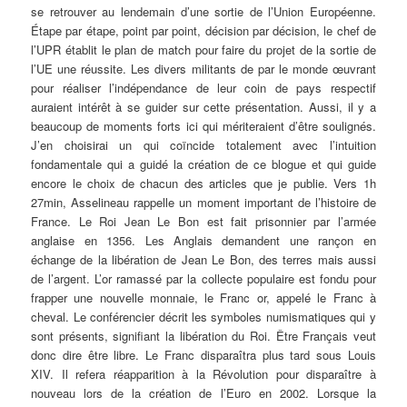
se retrouver au lendemain d’une sortie de l’Union Européenne.
Étape par étape, point par point, décision par décision, le chef de
l’UPR établit le plan de match pour faire du projet de la sortie de
l’UE une réussite. Les divers militants de par le monde œuvrant
pour réaliser l’indépendance de leur coin de pays respectif
auraient intérêt à se guider sur cette présentation. Aussi, il y a
beaucoup de moments forts ici qui mériteraient d’être soulignés.
J’en choisirai un qui coïncide totalement avec l’intuition
fondamentale qui a guidé la création de ce blogue et qui guide
encore le choix de chacun des articles que je publie. Vers 1h
27min, Asselineau rappelle un moment important de l’histoire de
France. Le Roi Jean Le Bon est fait prisonnier par l’armée
anglaise en 1356. Les Anglais demandent une rançon en
échange de la libération de Jean Le Bon, des terres mais aussi
de l’argent. L’or ramassé par la collecte populaire est fondu pour
frapper une nouvelle monnaie, le Franc or, appelé le Franc à
cheval. Le conférencier décrit les symboles numismatiques qui y
sont présents, signifiant la libération du Roi. Être Français veut
donc dire être libre. Le Franc disparaîtra plus tard sous Louis
XIV. Il refera réapparition à la Révolution pour disparaître à
nouveau lors de la création de l’Euro en 2002. Lorsque la