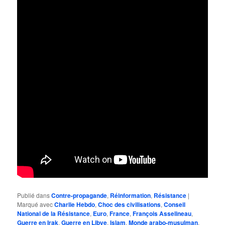
Publié dans
Contre-propagande
,
Réinformation
,
Résistance
|
Marqué avec
Charlie Hebdo
,
Choc des civilisations
,
Conseil
National de la Résistance
,
Euro
,
France
,
François Asselineau
,
Guerre en Irak
,
Guerre en Libye
,
Islam
,
Monde arabo-musulman
,