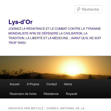
Aller
Aller
au
au
Rech
contenu
contenu
principal
secondaire
Lys-d'Or
JOIGNEZ LA RÉSISTANCE ET LE COMBAT CONTRE LA TYRANNIE
MONDIALISTE AFIN DE DÉFENDRE LA CIVILISATION, LA
TRADITION, LA LIBERTÉ ET LA MÉDECINE…AVANT QU'IL NE SOIT
TROP TARD!
Menu
Accueil
À Propos
Contact
Héros
principal
Recension de livres
Résistance
Royauté
ARCHIVES PAR MOT-CLÉ :
CONSEIL NATIONAL DE LA