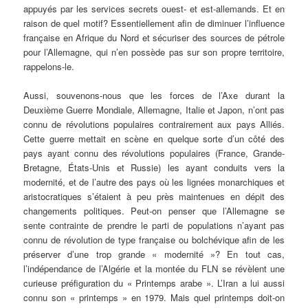
appuyés par les services secrets ouest- et est-allemands. Et en
raison de quel motif? Essentiellement afin de diminuer l’influence
française en Afrique du Nord et sécuriser des sources de pétrole
pour l’Allemagne, qui n’en possède pas sur son propre territoire,
rappelons-le.
Aussi, souvenons-nous que les forces de l’Axe durant la
Deuxième Guerre Mondiale, Allemagne, Italie et Japon, n’ont pas
connu de révolutions populaires contrairement aux pays Alliés.
Cette guerre mettait en scène en quelque sorte d’un côté des
pays ayant connu des révolutions populaires (France, Grande-
Bretagne, États-Unis et Russie) les ayant conduits vers la
modernité, et de l’autre des pays où les lignées monarchiques et
aristocratiques s’étaient à peu près maintenues en dépit des
changements politiques. Peut-on penser que l’Allemagne se
sente contrainte de prendre le parti de populations n’ayant pas
connu de révolution de type française ou bolchévique afin de les
préserver d’une trop grande « modernité »? En tout cas,
l’indépendance de l’Algérie et la montée du FLN se révèlent une
curieuse préfiguration du « Printemps arabe ». L’Iran a lui aussi
connu son « printemps » en 1979. Mais quel printemps doit-on