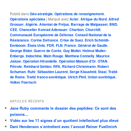
Publié dans
Géo-stratégie
,
Opérations de renseignement
,
Opérations spéciales
|
Marqué avec
Acier
,
Afrique du Nord
,
Alfred
Grosser
,
Algérie
,
Attentat de Fréjus
,
Barrage de Malpasset
,
BND
,
CEE
,
Chancelier Konrad Adenauer
,
Charbon
,
Churchill
,
Communauté Européenne de Défense
,
Conseil National de la
Résistance
,
Corine Defrance
,
Crise de Suez
,
Erich Schmidt-
Eenboom
,
États-Unis
,
FDR
,
FLN
,
France
,
Général de Gaulle
,
George Bidot
,
Guerre de Corée
,
Guy Mollet
,
Helmut Muller-
Enbergs
,
Indochine
,
Main Rouge
,
Matthew Connelly
,
Maurice
Jaisse
,
Operation Hirondelle
,
Opération Maison d'Or
,
OTAN
,
Pétrole
,
Reinhard Gehlen
,
RFA
,
Richard Christmann
,
Robert
Schuman
,
Ruhr
,
Sébastien Laurent
,
Serge Klausfeld
,
Stasi
,
Traité
de Rome
,
Traité franco-soviétique
,
Ulrich Pfeil
,
Union soviétique
,
Volker Foertsch
ARTICLES RÉCENTS
Jane Ruby commente le dossier des peptides: Ce sont des
poisons…
Vidéo sur les 11 signes d’un quotient intellectuel plus élevé
Dani Henderson s’entretient avec l’avocat Reiner Fuellmich