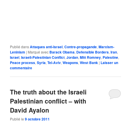
Publié dans
Attaques anti-Israel
,
Contre-propagande
,
Marxism-
Leninism
|
Marqué avec
Barack Obama
,
Defensible Borders
,
Iran
,
Israel
,
Israeli-Palestinian Conflict
,
Jordan
,
Mitt Romney
,
Palestine
,
Peace process
,
Syria
,
Tel-Aviv
,
Weapons
,
West Bank
|
Laisser un
commentaire
The truth about the Israeli
Palestinian conflict – with
David Ayalon
Publié le
9 octobre 2011