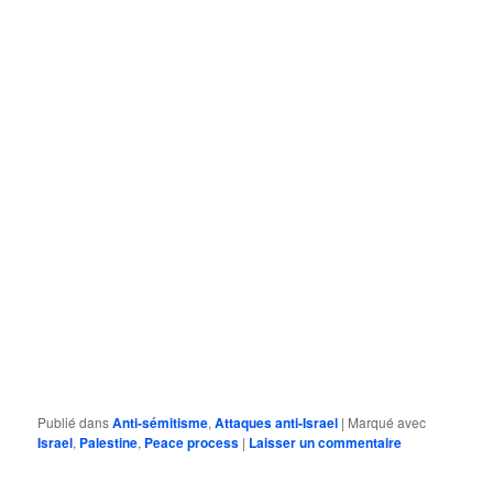
Publié dans
Anti-sémitisme
,
Attaques anti-Israel
|
Marqué avec
Israel
,
Palestine
,
Peace process
|
Laisser un commentaire