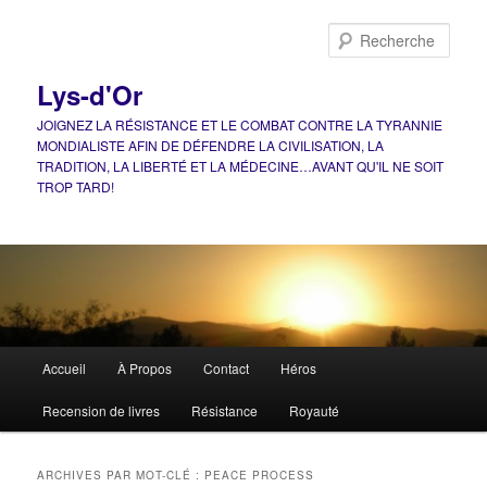
Aller
Aller
au
au
Rech
contenu
contenu
principal
secondaire
Lys-d'Or
JOIGNEZ LA RÉSISTANCE ET LE COMBAT CONTRE LA TYRANNIE
MONDIALISTE AFIN DE DÉFENDRE LA CIVILISATION, LA
TRADITION, LA LIBERTÉ ET LA MÉDECINE…AVANT QU'IL NE SOIT
TROP TARD!
Menu
Accueil
À Propos
Contact
Héros
principal
Recension de livres
Résistance
Royauté
ARCHIVES PAR MOT-CLÉ :
PEACE PROCESS