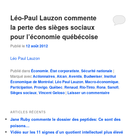
Léo-Paul Lauzon commente
la perte des sièges sociaux
pour l’économie québécoise
Publié le
12 août 2012
Léo Paul Lauzon
Publié dans
Économie
,
État corporatiste
,
Sécurité nationale
|
Marqué avec
Actionnaires
,
Alcan
,
Aventis
,
Budweiser
,
Institut
Économique de Montréal
,
Léo Paul Lauzon
,
Macro-économique
,
Participation
,
Provigo
,
Québec
,
Renaud
,
Rio-Tinto
,
Rona
,
Sanofi
,
Sièges sociaux
,
Vincent Geloso
|
Laisser un commentaire
ARTICLES RÉCENTS
Jane Ruby commente le dossier des peptides: Ce sont des
poisons…
Vidéo sur les 11 signes d’un quotient intellectuel plus élevé