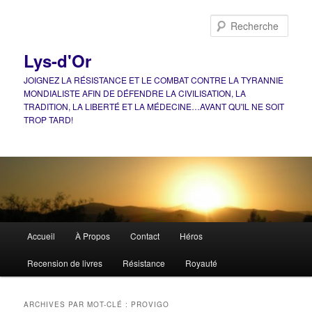
Aller
Aller
au
au
Rech
contenu
contenu
principal
secondaire
Lys-d'Or
JOIGNEZ LA RÉSISTANCE ET LE COMBAT CONTRE LA TYRANNIE
MONDIALISTE AFIN DE DÉFENDRE LA CIVILISATION, LA
TRADITION, LA LIBERTÉ ET LA MÉDECINE…AVANT QU'IL NE SOIT
TROP TARD!
Menu
Accueil
À Propos
Contact
Héros
principal
Recension de livres
Résistance
Royauté
ARCHIVES PAR MOT-CLÉ :
PROVIGO