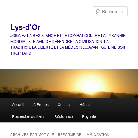
Aller
Aller
au
au
Rech
contenu
contenu
principal
secondaire
Lys-d'Or
JOIGNEZ LA RÉSISTANCE ET LE COMBAT CONTRE LA TYRANNIE
MONDIALISTE AFIN DE DÉFENDRE LA CIVILISATION, LA
TRADITION, LA LIBERTÉ ET LA MÉDECINE…AVANT QU'IL NE SOIT
TROP TARD!
Menu
Accueil
À Propos
Contact
Héros
principal
Recension de livres
Résistance
Royauté
ARCHIVES PAR MOT-CLÉ :
RÉFORME DE L’IMMIGRATION