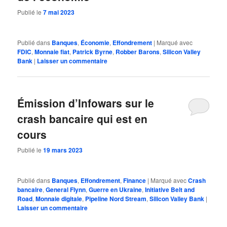
Publié le
7 mai 2023
Publié dans
Banques
,
Économie
,
Effondrement
|
Marqué avec
FDIC
,
Monnaie fiat
,
Patrick Byrne
,
Robber Barons
,
Silicon Valley
Bank
|
Laisser un commentaire
Émission d’Infowars sur le
crash bancaire qui est en
cours
Publié le
19 mars 2023
Publié dans
Banques
,
Effondrement
,
Finance
|
Marqué avec
Crash
bancaire
,
General Flynn
,
Guerre en Ukraine
,
Initiative Belt and
Road
,
Monnaie digitale
,
Pipeline Nord Stream
,
Silicon Valley Bank
|
Laisser un commentaire