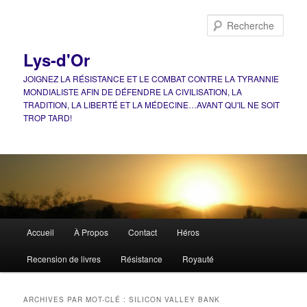
Aller
Aller
au
au
Rech
contenu
contenu
principal
secondaire
Lys-d'Or
JOIGNEZ LA RÉSISTANCE ET LE COMBAT CONTRE LA TYRANNIE
MONDIALISTE AFIN DE DÉFENDRE LA CIVILISATION, LA
TRADITION, LA LIBERTÉ ET LA MÉDECINE…AVANT QU'IL NE SOIT
TROP TARD!
Menu
Accueil
À Propos
Contact
Héros
principal
Recension de livres
Résistance
Royauté
ARCHIVES PAR MOT-CLÉ :
SILICON VALLEY BANK