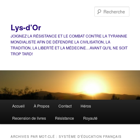
Aller
Aller
au
au
Rech
contenu
contenu
principal
secondaire
Lys-d'Or
JOIGNEZ LA RÉSISTANCE ET LE COMBAT CONTRE LA TYRANNIE
MONDIALISTE AFIN DE DÉFENDRE LA CIVILISATION, LA
TRADITION, LA LIBERTÉ ET LA MÉDECINE…AVANT QU'IL NE SOIT
TROP TARD!
Menu
Accueil
À Propos
Contact
Héros
principal
Recension de livres
Résistance
Royauté
ARCHIVES PAR MOT-CLÉ :
SYSTÈME D’ÉDUCATION FRANÇAIS