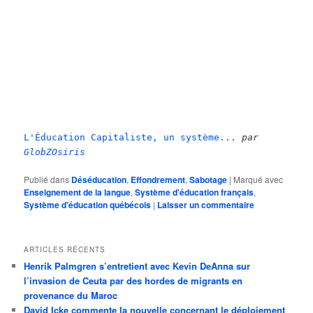
L'Éducation Capitaliste, un système...
par
GlobZOsiris
Publié dans
Déséducation
,
Effondrement
,
Sabotage
|
Marqué avec
Enseignement de la langue
,
Système d'éducation français
,
Système d'éducation québécois
|
Laisser un commentaire
ARTICLES RÉCENTS
Henrik Palmgren s’entretient avec Kevin DeAnna sur
l’invasion de Ceuta par des hordes de migrants en
provenance du Maroc
David Icke commente la nouvelle concernant le déploiement