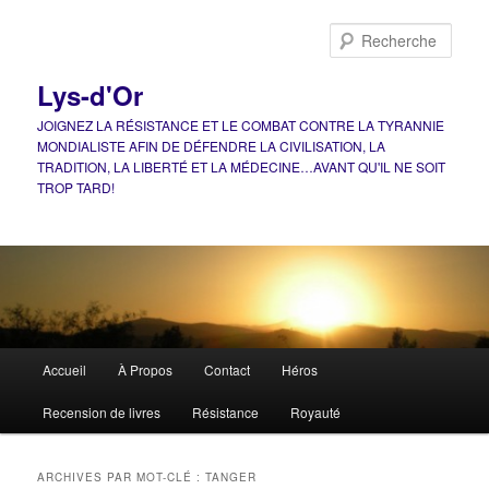
Aller
Aller
au
au
Rech
contenu
contenu
principal
secondaire
Lys-d'Or
JOIGNEZ LA RÉSISTANCE ET LE COMBAT CONTRE LA TYRANNIE
MONDIALISTE AFIN DE DÉFENDRE LA CIVILISATION, LA
TRADITION, LA LIBERTÉ ET LA MÉDECINE…AVANT QU'IL NE SOIT
TROP TARD!
Menu
Accueil
À Propos
Contact
Héros
principal
Recension de livres
Résistance
Royauté
ARCHIVES PAR MOT-CLÉ :
TANGER