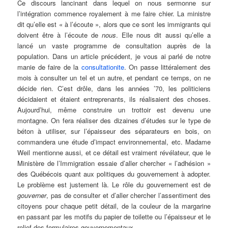
Ce discours lancinant dans lequel on nous sermonne sur
l’intégration commence royalement à me faire chier. La ministre
dit qu’elle est « à l’écoute », alors que ce sont les immigrants qui
doivent être à l’écoute de
nous
. Elle nous dit aussi qu’elle a
lancé un vaste programme de consultation auprès de la
population. Dans un article précédent, je vous ai parlé de notre
manie de faire de la
consultationite
. On passe littéralement des
mois à consulter un tel et un autre, et pendant ce temps, on ne
décide rien. C’est drôle, dans les années ’70, les politiciens
décidaient et étaient entreprenants, ils réalisaient des choses.
Aujourd’hui, même construire un trottoir est devenu une
montagne. On fera réaliser des dizaines d’études sur le type de
béton à utiliser, sur l’épaisseur des séparateurs en bois, on
commandera une étude d’impact environnemental, etc. Madame
Weil mentionne aussi, et ce détail est vraiment révélateur, que le
Ministère de l’Immigration essaie d’aller chercher « l’adhésion »
des Québécois quant aux politiques du gouvernement à adopter.
Le problème est justement là. Le rôle du gouvernement est de
gouverner
, pas de consulter et d’aller chercher l’assentiment des
citoyens pour chaque petit détail, de la couleur de la margarine
en passant par les motifs du papier de toilette ou l’épaisseur et le
relief des formulaires gouvernementaux.