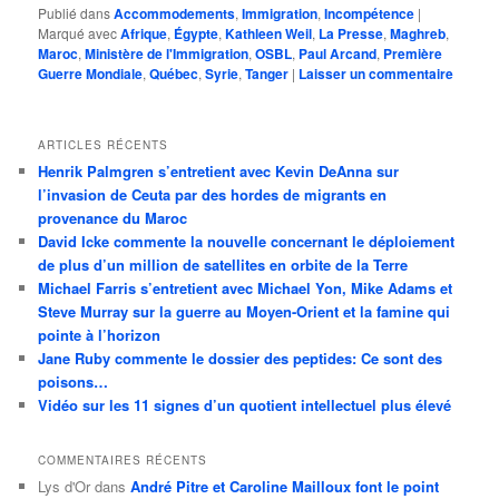
Publié dans
Accommodements
,
Immigration
,
Incompétence
|
Marqué avec
Afrique
,
Égypte
,
Kathleen Weil
,
La Presse
,
Maghreb
,
Maroc
,
Ministère de l'Immigration
,
OSBL
,
Paul Arcand
,
Première
Guerre Mondiale
,
Québec
,
Syrie
,
Tanger
|
Laisser un commentaire
ARTICLES RÉCENTS
Henrik Palmgren s’entretient avec Kevin DeAnna sur
l’invasion de Ceuta par des hordes de migrants en
provenance du Maroc
David Icke commente la nouvelle concernant le déploiement
de plus d’un million de satellites en orbite de la Terre
Michael Farris s’entretient avec Michael Yon, Mike Adams et
Steve Murray sur la guerre au Moyen-Orient et la famine qui
pointe à l’horizon
Jane Ruby commente le dossier des peptides: Ce sont des
poisons…
Vidéo sur les 11 signes d’un quotient intellectuel plus élevé
COMMENTAIRES RÉCENTS
Lys d'Or
dans
André Pitre et Caroline Mailloux font le point