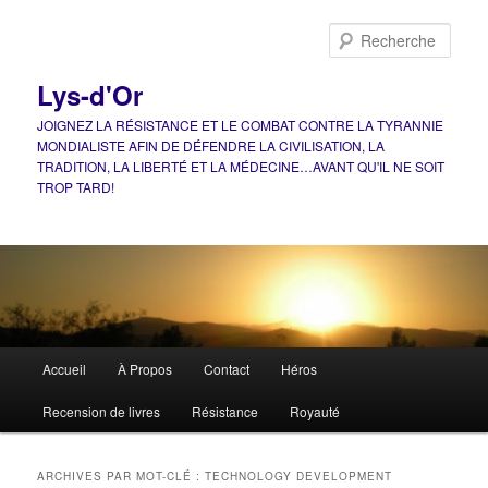
Aller
Aller
au
au
Rech
contenu
contenu
principal
secondaire
Lys-d'Or
JOIGNEZ LA RÉSISTANCE ET LE COMBAT CONTRE LA TYRANNIE
MONDIALISTE AFIN DE DÉFENDRE LA CIVILISATION, LA
TRADITION, LA LIBERTÉ ET LA MÉDECINE…AVANT QU'IL NE SOIT
TROP TARD!
Menu
Accueil
À Propos
Contact
Héros
principal
Recension de livres
Résistance
Royauté
ARCHIVES PAR MOT-CLÉ :
TECHNOLOGY DEVELOPMENT