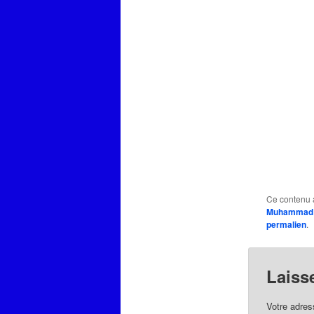
Ce contenu 
Muhammad
permalien
.
Laiss
Votre adres