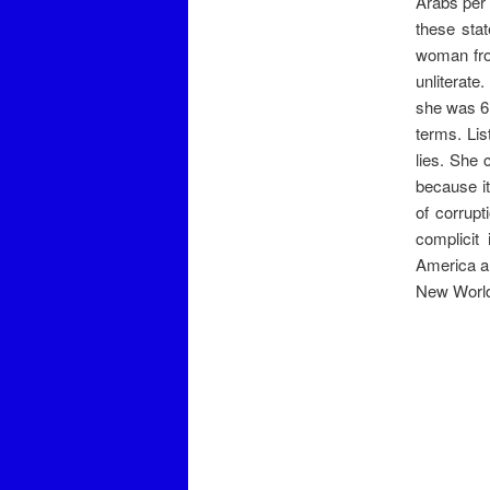
Arabs per 
these sta
woman fro
unliterate
she was 6 
terms. Lis
lies. She 
because it
of corrupt
complicit 
America an
New World