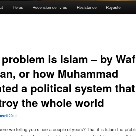
ct
Héros
Recension de livres
Résistance
Royauté
 problem is Islam – by Wa
tan, or how Muhammad
ted a political system that
troy the whole world
avril 2011
ere we telling you since a couple of years? That it is Islam the probl