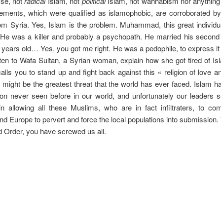
se, not
radical
Islam, not
political
Islam, not wahhabism nor anything
tements, which were qualified as islamophobic, are corroborated b
m Syria. Yes, Islam is the problem. Muhammad, this great individu
. He was a killer and probably a psychopath. He married his secon
years old… Yes, you got me right. He was a pedophile, to express it
ten to Wafa Sultan, a Syrian woman, explain how she got tired of Is
calls you to stand up and fight back against this « religion of love 
 might be the greatest threat that the world has ever faced. Islam 
ion never seen before in our world, and unfortunately our leaders
in allowing all these Muslims, who are in fact infiltraters, to c
d Europe to pervert and force the local populations into submission
 Order, you have screwed us all.