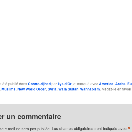
a été publié dans
Contre-djihad
par
Lys d'Or
, et marqué avec
America
,
Arabs
,
Eu
,
Muslims
,
New World Order
,
Syria
,
Wafa Sultan
,
Wahhabism
. Mettez-le en favor
er un commentaire
*
se e-mail ne sera pas publiée.
Les champs obligatoires sont indiqués avec