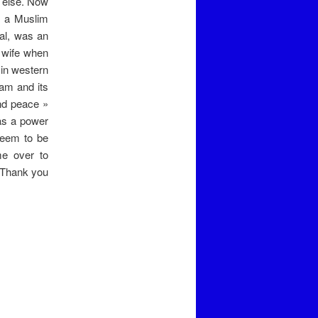
 else. Now
y a Muslim
al, was an
d wife when
 in western
lam and its
and peace »
has a power
 seem to be
ome over to
. Thank you