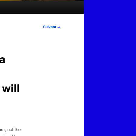
Suivant
→
fa
 will
em, not the