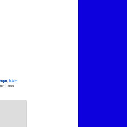
rope
,
Islam
,
i avec son