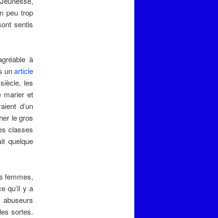
s Jeunesse,
un peu trop
sont sentis
agréable à
ns un
article
siècle, les
 marier et
aient d’un
her le gros
es classes
it quelque
nes femmes,
e qu’il y a
, abuseurs
les sortes.