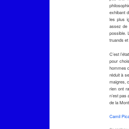
philosophi
exhibant 
les plus 
assez de 
possible. 
truands et
C’est l’ét
pour choi
hommes qui
réduit à s
maigres, c
rien ont r
n’est pas 
de la Mont
Camil Pi