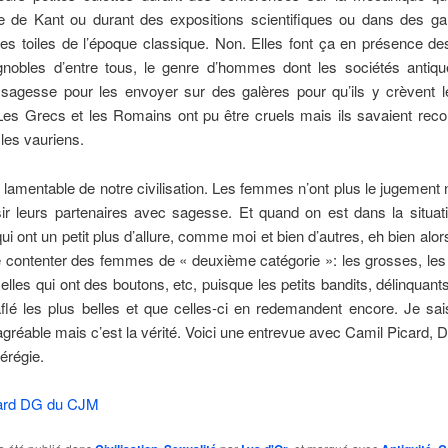
e de Kant ou durant des expositions scientifiques ou dans des gal
des toiles de l’époque classique. Non. Elles font ça en présence 
ignobles d’entre tous, le genre d’hommes dont les sociétés antiqu
sagesse pour les envoyer sur des galères pour qu’ils y crèvent le
Les Grecs et les Romains ont pu être cruels mais ils savaient reco
 les vauriens.
at lamentable de notre civilisation. Les femmes n’ont plus le jugement
sir leurs partenaires avec sagesse. Et quand on est dans la situat
 ont un petit plus d’allure, comme moi et bien d’autres, eh bien alor
e contenter des femmes de « deuxième catégorie »: les grosses, les 
elles qui ont des boutons, etc, puisque les petits bandits, délinquant
aflé les plus belles et que celles-ci en redemandent encore. Je sa
agréable mais c’est la vérité. Voici une entrevue avec Camil Picard
érégie.
card DG du CJM