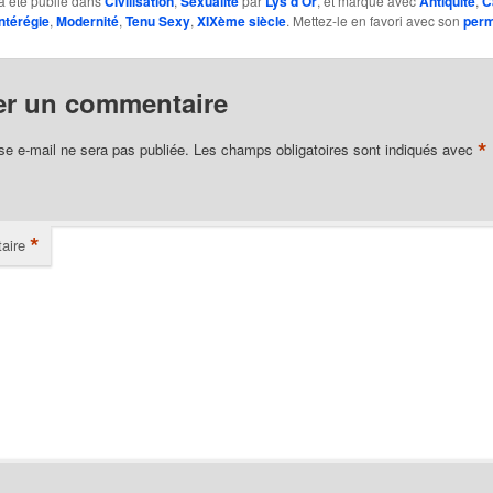
a été publié dans
Civilisation
,
Sexualité
par
Lys d'Or
, et marqué avec
Antiquité
,
C
ntérégie
,
Modernité
,
Tenu Sexy
,
XIXème siècle
. Mettez-le en favori avec son
perm
er un commentaire
*
se e-mail ne sera pas publiée.
Les champs obligatoires sont indiqués avec
*
aire