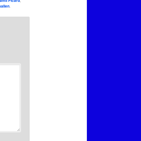
amil Picard
,
alien
.