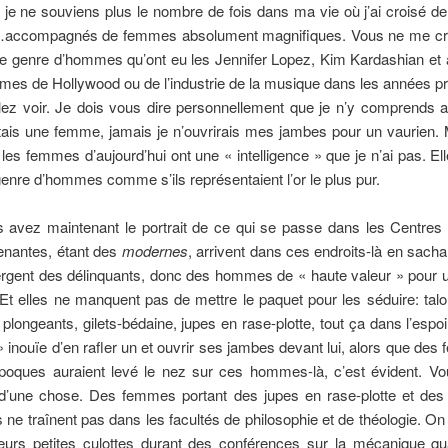
, je ne souviens plus le nombre de fois dans ma vie où j’ai croisé de
accompagnés de femmes absolument magnifiques. Vous ne me cr
e genre d’hommes qu’ont eu les Jennifer Lopez, Kim Kardashian et 
mes de Hollywood ou de l’industrie de la musique dans les années 
llez voir. Je dois vous dire personnellement que je n’y comprends 
’étais une femme, jamais je n’ouvrirais mes jambes pour un vaurien. M
 les femmes d’aujourd’hui ont une « intelligence » que je n’ai pas. El
enre d’hommes comme s’ils représentaient l’or le plus pur.
s avez maintenant le portrait de ce qui se passe dans les Centres
enantes, étant des
modernes
, arrivent dans ces endroits-là en sachan
bergent des délinquants, donc des hommes de « haute valeur » pour
t elles ne manquent pas de mettre le paquet pour les séduire: talon
 plongeants, gilets-bédaine, jupes en rase-plotte, tout ça dans l’espoir
 inouïe d’en rafler un et ouvrir ses jambes devant lui, alors que de
époques auraient levé le nez sur ces hommes-là, c’est évident. V
 d’une chose. Des femmes portant des jupes en rase-plotte et des 
 ne traînent pas dans les facultés de philosophie et de théologie. On 
leurs petites culottes durant des conférences sur la mécanique qu