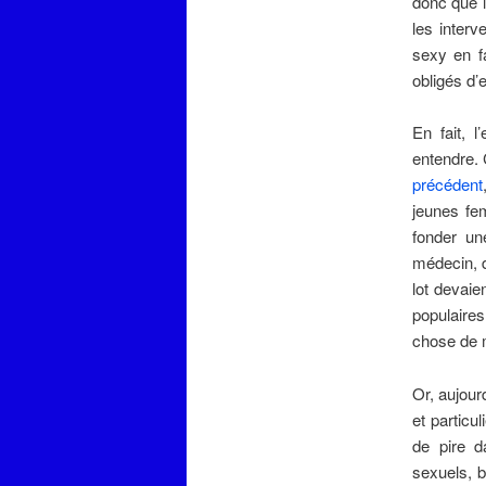
donc que l
les interv
sexy en fa
obligés d’
En fait, 
entendre. 
précédent
jeunes fe
fonder un
médecin, d
lot devai
populaire
chose de m
Or, aujour
et particu
de pire d
sexuels, b