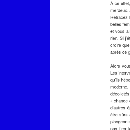
À ce effet
merdeux…
Retracez l
belles fem
et vous a
rien. Si j
croire que
après ce g
Alors vou
Les interv
qu’ils hé
moderne. E
décolletés
« chance »
d’autres 
être sûrs
plongeants
pas tirer 