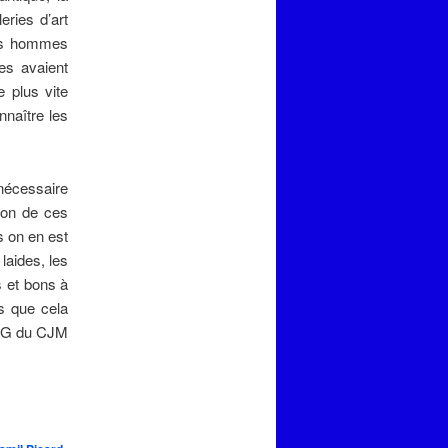
eries d’art
des hommes
es avaient
 plus vite
nnaître les
 nécessaire
ion de ces
s on en est
laides, les
s et bons à
is que cela
, DG du CJM