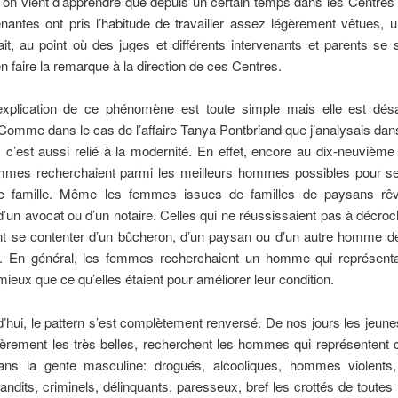
’on vient d’apprendre que depuis un certain temps dans les Centre
enantes ont pris l’habitude de travailler assez légèrement vêtues, 
it, au point où des juges et différents intervenants et parents se 
en faire la remarque à la direction de ces Centres.
l’explication de ce phénomène est toute simple mais elle est dés
Comme dans le cas de l’affaire Tanya Pontbriand que j’analysais da
, c’est aussi relié à la modernité. En effet, encore au dix-neuvième 
mmes recherchaient parmi les meilleurs hommes possibles pour se
e famille. Même les femmes issues de familles de paysans rêv
’un avocat ou d’un notaire. Celles qui ne réussissaient pas à décroc
ent se contenter d’un bûcheron, d’un paysan ou d’un autre homme d
s. En général, les femmes recherchaient un homme qui représenta
ieux que ce qu’elles étaient pour améliorer leur condition.
d’hui, le pattern s’est complètement renversé. De nos jours les jeu
lièrement les très belles, recherchent les hommes qui représentent c
ans la gente masculine: drogués, alcooliques, hommes violents
andits, criminels, délinquants, paresseux, bref les crottés de toutes 