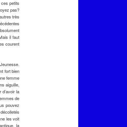
 ces petits
oyez pas?
autres très
précédentes
absolument
ais il faut
les courent
 Jeunesse.
t fort bien
 une femme
s aiguille,
 d’avoir la
s femmes de
ous pouvez
décolletés
ne les voit
antique, la