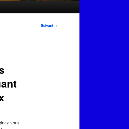
Suivant
→
s
uant
x
aginez-vous