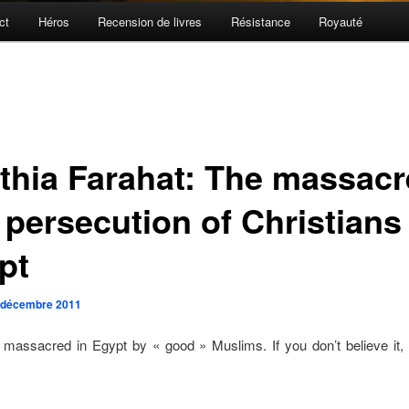
ct
Héros
Recension de livres
Résistance
Royauté
thia Farahat: The massacr
 persecution of Christians 
pt
 décembre 2011
 massacred in Egypt by « good » Muslims. If you don’t believe it, 