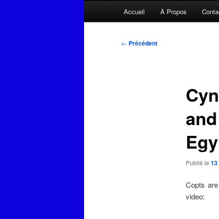
Menu
Accueil
À Propos
Conta
principal
Navigation
←
Précédent
des
articles
Cyn
and
Egy
Publié le
13
Copts are
video: