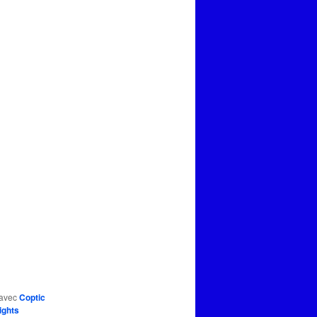
 avec
Coptic
ights