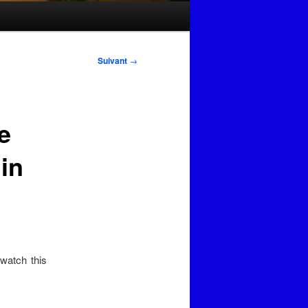
Suivant
→
e
in
watch this