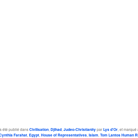
a été publié dans
Civilisation
,
Djihad
,
Judeo-Christianity
par
Lys d'Or
, et marqué
Cynthia Farahat
,
Egypt
,
House of Representatives
,
Islam
,
Tom Lantos Human R