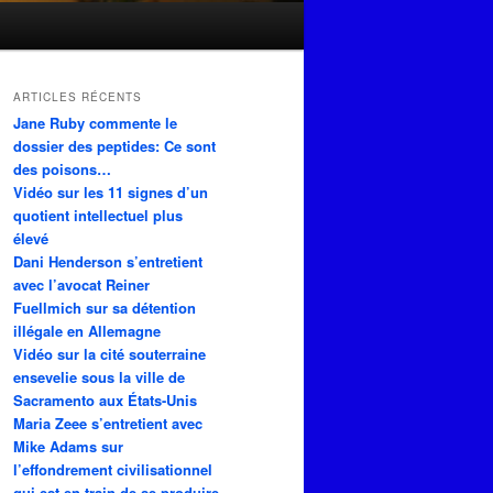
ARTICLES RÉCENTS
Jane Ruby commente le
dossier des peptides: Ce sont
des poisons…
Vidéo sur les 11 signes d’un
quotient intellectuel plus
élevé
Dani Henderson s’entretient
avec l’avocat Reiner
Fuellmich sur sa détention
illégale en Allemagne
Vidéo sur la cité souterraine
ensevelie sous la ville de
Sacramento aux États-Unis
Maria Zeee s’entretient avec
Mike Adams sur
l’effondrement civilisationnel
qui est en train de se produire