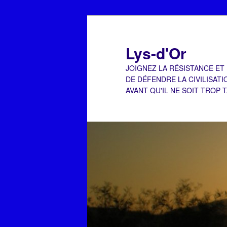
Aller
Aller
au
au
contenu
contenu
Lys-d'Or
principal
secondaire
JOIGNEZ LA RÉSISTANCE ET
DE DÉFENDRE LA CIVILISATI
AVANT QU'IL NE SOIT TROP 