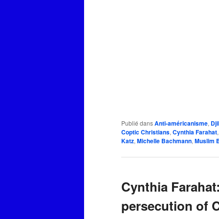
Publié dans
Anti-américanisme
,
Dj
Coptic Christians
,
Cynthia Farahat
Katz
,
Michelle Bachmann
,
Muslim 
Cynthia Farahat
persecution of C