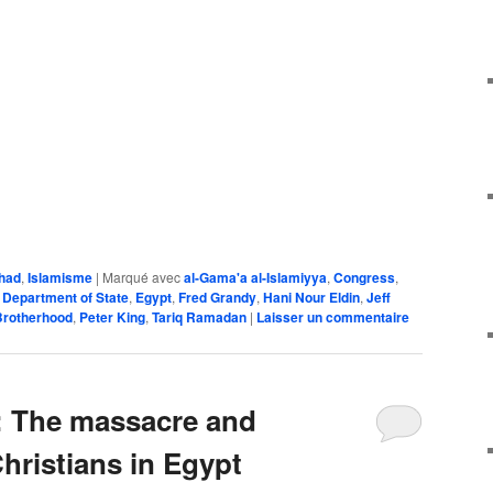
ihad
,
Islamisme
|
Marqué avec
al-Gama'a al-Islamiyya
,
Congress
,
,
Department of State
,
Egypt
,
Fred Grandy
,
Hani Nour Eldin
,
Jeff
Brotherhood
,
Peter King
,
Tariq Ramadan
|
Laisser un commentaire
: The massacre and
hristians in Egypt