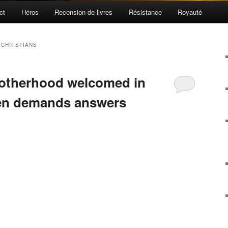
ct
Héros
Recension de livres
Résistance
Royauté
 CHRISTIANS
rotherhood welcomed in
en demands answers