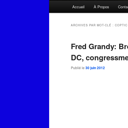
Menu
Accueil
À Propos
Conta
principal
ARCHIVES PAR MOT-CLÉ :
COPTIC
Fred Grandy: B
DC, congressm
Publié le
30 juin 2012