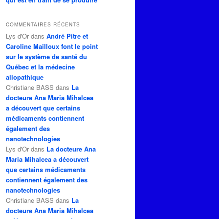
COMMENTAIRES RÉCENTS
Lys d'Or
dans
André Pitre et
Caroline Mailloux font le point
sur le système de santé du
Québec et la médecine
allopathique
Christiane BASS
dans
La
docteure Ana Maria Mihalcea
a découvert que certains
médicaments contiennent
également des
nanotechnologies
Lys d'Or
dans
La docteure Ana
Maria Mihalcea a découvert
que certains médicaments
contiennent également des
nanotechnologies
Christiane BASS
dans
La
docteure Ana Maria Mihalcea