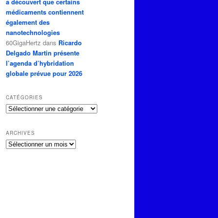
a découvert que certains
médicaments contiennent
également des
nanotechnologies
60GigaHertz
dans
Ricardo
Delgado Martin présente
l’agenda d’hybridation
globale prévue pour 2026
CATÉGORIES
Catégories
ARCHIVES
Archives