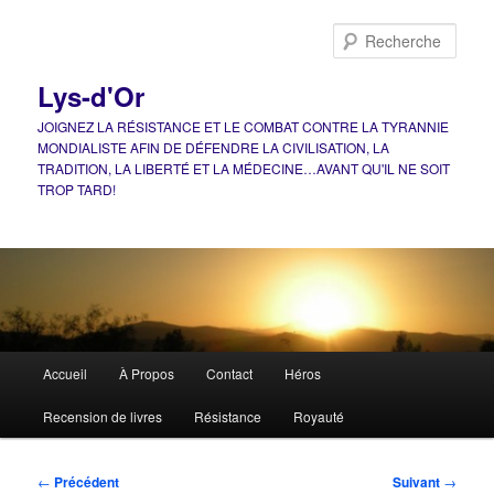
Aller
au
Rech
contenu
principal
Lys-d'Or
JOIGNEZ LA RÉSISTANCE ET LE COMBAT CONTRE LA TYRANNIE
MONDIALISTE AFIN DE DÉFENDRE LA CIVILISATION, LA
TRADITION, LA LIBERTÉ ET LA MÉDECINE…AVANT QU'IL NE SOIT
TROP TARD!
Menu
Accueil
À Propos
Contact
Héros
principal
Recension de livres
Résistance
Royauté
Navigation
←
Précédent
Suivant
→