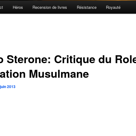
ct
Héros
Recension de livres
Résistance
Royauté
o Sterone: Critique du Rol
Nation Musulmane
juin 2013