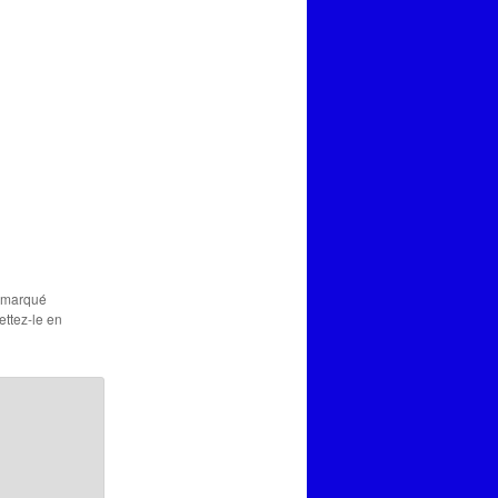
t marqué
ettez-le en