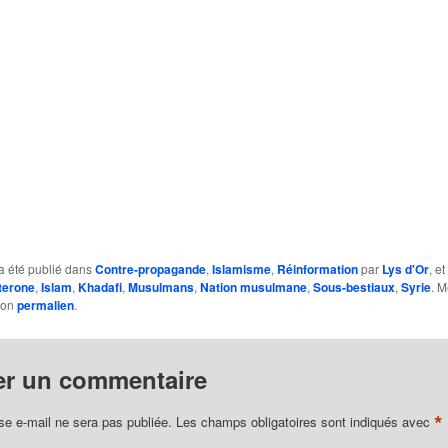
a été publié dans
Contre-propagande
,
Islamisme
,
Réinformation
par
Lys d'Or
, e
terone
,
Islam
,
Khadafi
,
Musulmans
,
Nation musulmane
,
Sous-bestiaux
,
Syrie
. M
son
permalien
.
er un commentaire
*
se e-mail ne sera pas publiée.
Les champs obligatoires sont indiqués avec