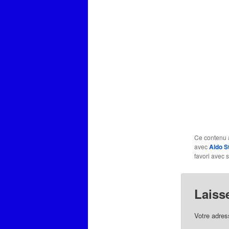
Ce contenu 
avec
Aldo S
favori avec 
Laiss
Votre adres