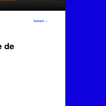
Suivant
→
e de