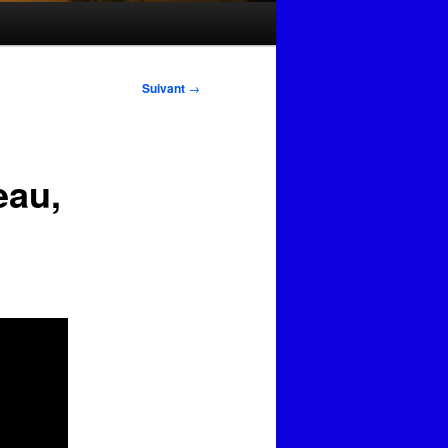
Suivant
→
eau,