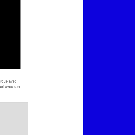
arqué avec
vori avec son