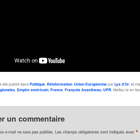
a été publié dans
Politique
,
Réinformation
,
Union Européenne
par
Lys d'Or
, et m
égionales
,
Empire américain
,
France
,
François Asselineau
,
UPR
. Mettez-le en fa
er un commentaire
*
se e-mail ne sera pas publiée.
Les champs obligatoires sont indiqués avec