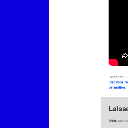
Ce contenu 
Élections r
permalien
.
Laiss
Votre adres