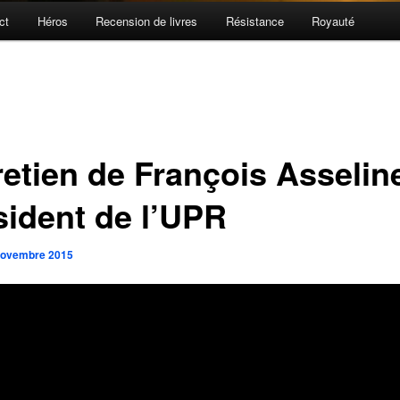
ct
Héros
Recension de livres
Résistance
Royauté
retien de François Asselin
sident de l’UPR
novembre 2015