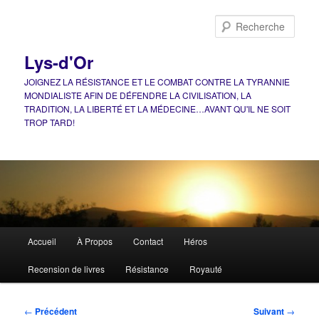
Aller
au
Rech
contenu
principal
Lys-d'Or
JOIGNEZ LA RÉSISTANCE ET LE COMBAT CONTRE LA TYRANNIE
MONDIALISTE AFIN DE DÉFENDRE LA CIVILISATION, LA
TRADITION, LA LIBERTÉ ET LA MÉDECINE…AVANT QU'IL NE SOIT
TROP TARD!
Menu
Accueil
À Propos
Contact
Héros
principal
Recension de livres
Résistance
Royauté
Navigation
←
Précédent
Suivant
→