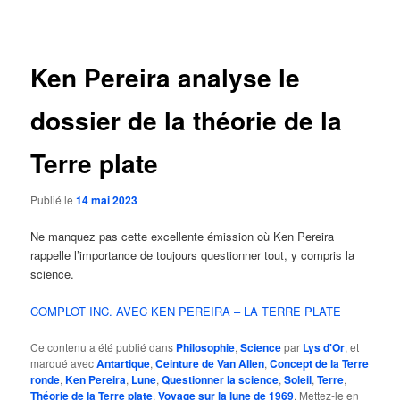
des
articles
Ken Pereira analyse le
dossier de la théorie de la
Terre plate
Publié le
14 mai 2023
Ne manquez pas cette excellente émission où Ken Pereira
rappelle l’importance de toujours questionner tout, y compris la
science.
COMPLOT INC. AVEC KEN PEREIRA – LA TERRE PLATE
Ce contenu a été publié dans
Philosophie
,
Science
par
Lys d'Or
, et
marqué avec
Antartique
,
Ceinture de Van Allen
,
Concept de la Terre
ronde
,
Ken Pereira
,
Lune
,
Questionner la science
,
Soleil
,
Terre
,
Théorie de la Terre plate
,
Voyage sur la lune de 1969
. Mettez-le en