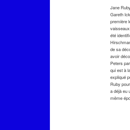
Jane Ruby 
Gareth Ick
première le
vaisseaux 
été identi
Hirschman.
de sa déc
avoir déco
Peters par
qui est à 
expliqué p
Ruby pour 
a déjà eu 
même épo