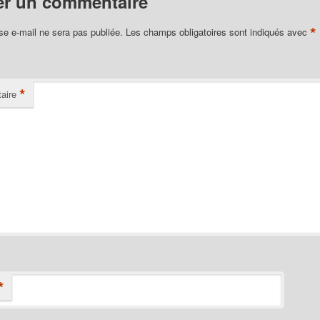
er un commentaire
*
se e-mail ne sera pas publiée.
Les champs obligatoires sont indiqués avec
*
aire
*