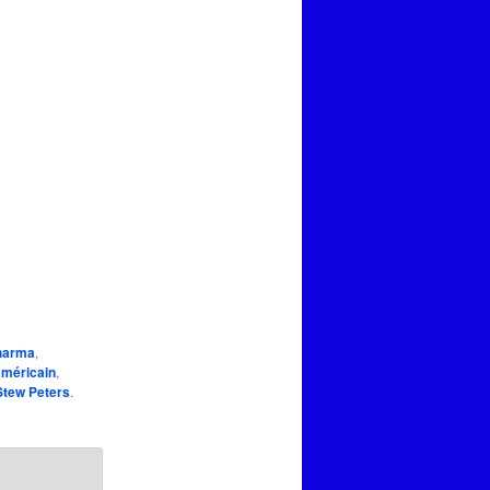
harma
,
méricain
,
Stew Peters
.