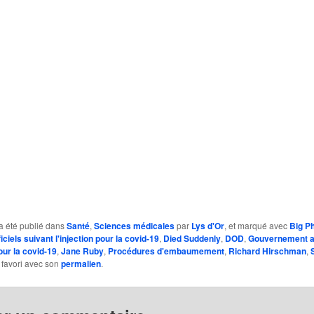
a été publié dans
Santé
,
Sciences médicales
par
Lys d'Or
, et marqué avec
Big P
ficiels suivant l'injection pour la covid-19
,
Died Suddenly
,
DOD
,
Gouvernement a
our la covid-19
,
Jane Ruby
,
Procédures d'embaumement
,
Richard Hirschman
,
 favori avec son
permalien
.