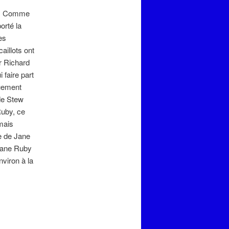
és. Comme
orté la
es
aillots ont
r Richard
faire part
uement
de Stew
Ruby, ce
mais
ge de Jane
 Jane Ruby
nviron à la