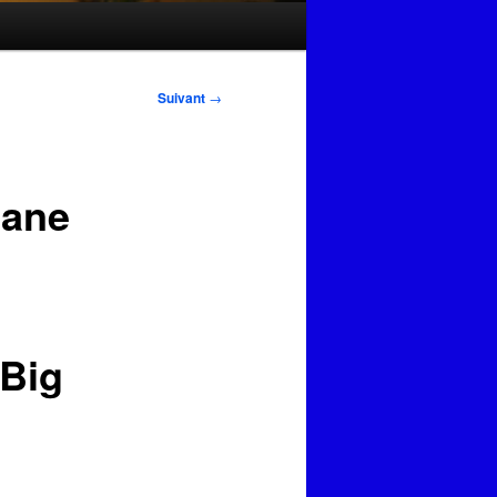
Suivant
→
Jane
 Big