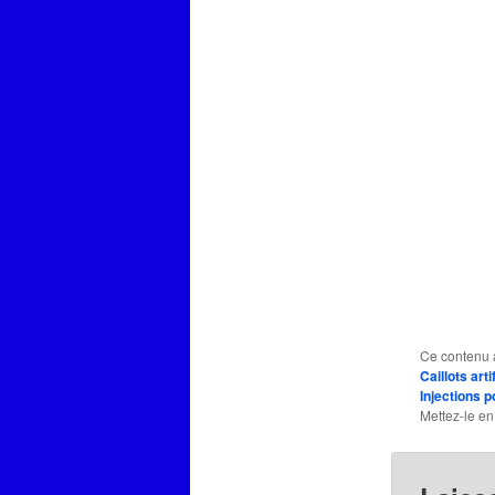
Ce contenu 
Caillots arti
Injections p
Mettez-le en