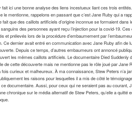
fait ici une bonne analyse des liens incestueux liant ces trois entit
e le mentionne, rappelons en passant que c’est Jane Ruby qui a rapp
 fait que des caillots artificiels d’origine inconnue se formaient dans l
sanguins des personnes ayant reçu l’injection pour la covid-19. Ces c
fiés et prélevés lors de la procédure d’embaumement par l’embaumeu
 Ce dernier avait entré en communication avec Jane Ruby afin de lui 
ouverte. Depuis ce temps, d’autres embaumeurs ont annoncé publiq
uvert les mêmes caillots artificiels. Le documentaire Died Suddenly 
le de cette découverte mais ne mentionne pas le rôle joué par Jane 
la fois curieux et malheureux. À ma connaissance, Stew Peters n’a ja
ubliquement les raisons pour lesquelles il a mis de côté le témoigna
ce documentaire. Aussi, pour ceux qui ne seraient pas au courant,
une chronique sur le média alternatif de Stew Peters, qu’elle a quitté e
que.