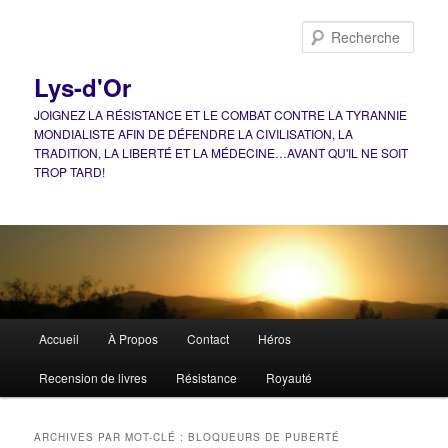
Aller
Aller
au
au
Rech
contenu
contenu
principal
secondaire
Lys-d'Or
JOIGNEZ LA RÉSISTANCE ET LE COMBAT CONTRE LA TYRANNIE
MONDIALISTE AFIN DE DÉFENDRE LA CIVILISATION, LA
TRADITION, LA LIBERTÉ ET LA MÉDECINE…AVANT QU'IL NE SOIT
TROP TARD!
Menu
Accueil
À Propos
Contact
Héros
principal
Recension de livres
Résistance
Royauté
ARCHIVES PAR MOT-CLÉ :
BLOQUEURS DE PUBERTÉ