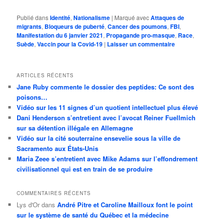
Publié dans
Identité
,
Nationalisme
|
Marqué avec
Attaques de
migrants
,
Bloqueurs de puberté
,
Cancer des poumons
,
FBI
,
Manifestation du 6 janvier 2021
,
Propagande pro-masque
,
Race
,
Suède
,
Vaccin pour la Covid-19
|
Laisser un commentaire
ARTICLES RÉCENTS
Jane Ruby commente le dossier des peptides: Ce sont des
poisons…
Vidéo sur les 11 signes d’un quotient intellectuel plus élevé
Dani Henderson s’entretient avec l’avocat Reiner Fuellmich
sur sa détention illégale en Allemagne
Vidéo sur la cité souterraine ensevelie sous la ville de
Sacramento aux États-Unis
Maria Zeee s’entretient avec Mike Adams sur l’effondrement
civilisationnel qui est en train de se produire
COMMENTAIRES RÉCENTS
Lys d'Or
dans
André Pitre et Caroline Mailloux font le point
sur le système de santé du Québec et la médecine