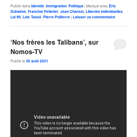
Publié dans
Identité
,
Immigration
,
Politique
|
Marqué avec
Éric
Duhaime
,
Francine Pelletier
,
Jean Charest
,
Libertés individuelles
,
Loi 96
,
Loic Tassé
,
Pierre Poilievre
|
Laisser un commentaire
‘Nos frères les Talibans’, sur
Nomos-TV
Publié le
30 août 2021