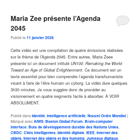
Maria Zee présente l’Agenda
2045
Publié le
11 janvier 2026
Cette vidéo est une compilation de quatre émissions réalisées
sur le thème de l’Agenda 2045. Entre autres, Maria Zeee
présente ici un document intitulé
UN100: Remaking the World
Toward an Age of Global Enlightenment
. Ce document est un
texte essentiel pour bien comprendre l’agenda transhumaniste
visant à faire de l’être humain un cyborg. La vidéo dure quelques
3h30 minutes. Je vous suggère donc de procéder au
visionnement en quatre segments facile à absorber. À VOIR
ABSOLUMENT.
Publié dans
Identité
,
Intelligence artificielle
,
Nouvel Ordre Mondial
|
Marqué avec
AIWS
,
Boston Global Forum
,
Brain-computer
interface
,
Buts de développement durable des Nations Unies
,
CBDC
,
Cités intelligentes
,
Identité digitale
,
IEEE
,
Internet des
objets
,
Internet des objets et des humains
,
Jumeaux digitaux
,