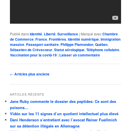
Publié dans
Identité
,
Liberté
,
Surveillance
|
Marqué avec
Chambre
de Commerce
,
France
,
Frontières
,
Identité numérique
,
Immigration
massive
,
Passeport sanitaire
,
Philippe Plamondon
,
Québec
,
Sébastien de Crèvecoeur
,
Statut sérologique
,
Téléphone cellulaire
,
Vaccination pour la covid-19
|
Laisser un commentaire
Navigation
←
Articles plus anciens
des
articles
ARTICLES RÉCENTS
Jane Ruby commente le dossier des peptides: Ce sont des
poisons…
Vidéo sur les 11 signes d’un quotient intellectuel plus élevé
Dani Henderson s’entretient avec l’avocat Reiner Fuellmich
sur sa détention illégale en Allemagne