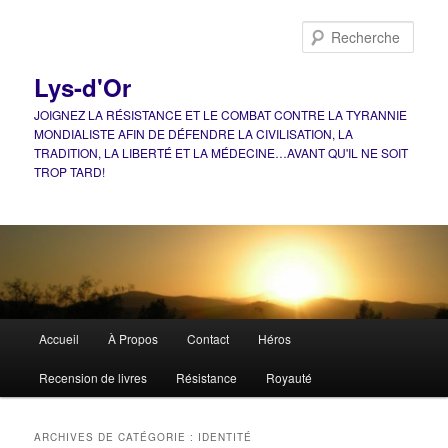
Aller
Aller
au
au
Rech
contenu
contenu
principal
secondaire
Lys-d'Or
JOIGNEZ LA RÉSISTANCE ET LE COMBAT CONTRE LA TYRANNIE
MONDIALISTE AFIN DE DÉFENDRE LA CIVILISATION, LA
TRADITION, LA LIBERTÉ ET LA MÉDECINE…AVANT QU'IL NE SOIT
TROP TARD!
Menu
Accueil
À Propos
Contact
Héros
principal
Recension de livres
Résistance
Royauté
ARCHIVES DE CATÉGORIE :
IDENTITÉ