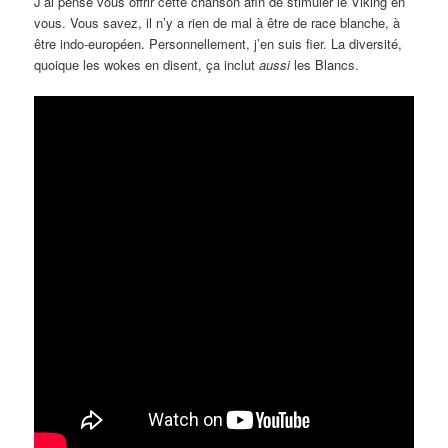
J’ai pensé vous offrir cette chanson afin de stimuler le Viking en
vous. Vous savez, il n’y a rien de mal à être de race blanche, à
être indo-européen. Personnellement, j’en suis fier. La diversité,
quoique les wokes en disent, ça inclut
aussi
les Blancs.