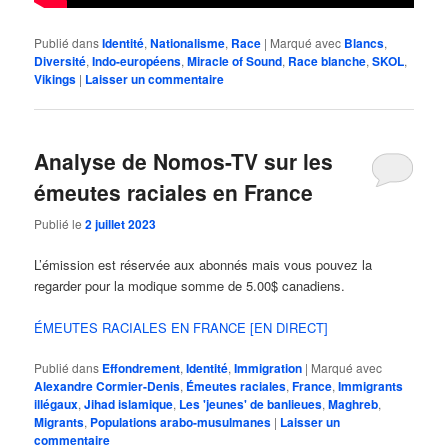
Publié dans
Identité
,
Nationalisme
,
Race
|
Marqué avec
Blancs
,
Diversité
,
Indo-européens
,
Miracle of Sound
,
Race blanche
,
SKOL
,
Vikings
|
Laisser un commentaire
Analyse de Nomos-TV sur les
émeutes raciales en France
Publié le
2 juillet 2023
L’émission est réservée aux abonnés mais vous pouvez la
regarder pour la modique somme de 5.00$ canadiens.
ÉMEUTES RACIALES EN FRANCE [EN DIRECT]
Publié dans
Effondrement
,
Identité
,
Immigration
|
Marqué avec
Alexandre Cormier-Denis
,
Émeutes raciales
,
France
,
Immigrants
illégaux
,
Jihad islamique
,
Les 'jeunes' de banlieues
,
Maghreb
,
Migrants
,
Populations arabo-musulmanes
|
Laisser un
commentaire