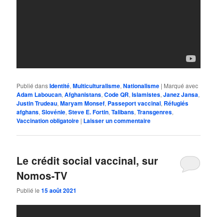
Publié dans
Identité
,
Multiculturalisme
,
Nationalisme
|
Marqué avec
Adam Laboucan
,
Afghanistans
,
Code QR
,
Islamistes
,
Janez Jansa
,
Justin Trudeau
,
Maryam Monsef
,
Passeport vaccinal
,
Réfugiés
afghans
,
Slovénie
,
Steve E. Fortin
,
Talibans
,
Transgenres
,
Vaccination obligatoire
|
Laisser un commentaire
Le crédit social vaccinal, sur
Nomos-TV
Publié le
15 août 2021