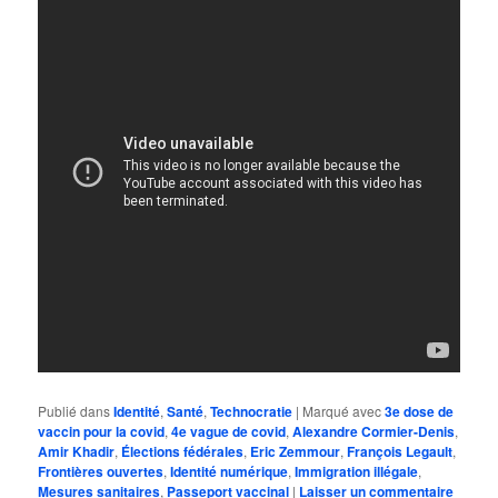
Publié dans
Identité
,
Santé
,
Technocratie
|
Marqué avec
3e dose de
vaccin pour la covid
,
4e vague de covid
,
Alexandre Cormier-Denis
,
Amir Khadir
,
Élections fédérales
,
Eric Zemmour
,
François Legault
,
Frontières ouvertes
,
Identité numérique
,
Immigration illégale
,
Mesures sanitaires
,
Passeport vaccinal
|
Laisser un commentaire