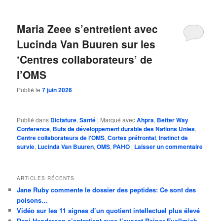
Maria Zeee s’entretient avec
Lucinda Van Buuren sur les
‘Centres collaborateurs’ de
l’OMS
Publié le
7 juin 2026
Publié dans
Dictature
,
Santé
|
Marqué avec
Ahpra
,
Better Way
Conference
,
Buts de développement durable des Nations Unies
,
Centre collaborateurs de l'OMS
,
Cortex préfrontal
,
Instinct de
survie
,
Lucinda Van Buuren
,
OMS
,
PAHO
|
Laisser un commentaire
ARTICLES RÉCENTS
Jane Ruby commente le dossier des peptides: Ce sont des
poisons…
Vidéo sur les 11 signes d’un quotient intellectuel plus élevé
Dani Henderson s’entretient avec l’avocat Reiner Fuellmich