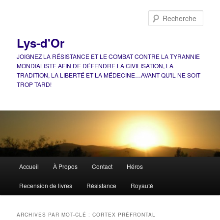
Aller
Aller
au
au
Rech
contenu
contenu
principal
secondaire
Lys-d'Or
JOIGNEZ LA RÉSISTANCE ET LE COMBAT CONTRE LA TYRANNIE
MONDIALISTE AFIN DE DÉFENDRE LA CIVILISATION, LA
TRADITION, LA LIBERTÉ ET LA MÉDECINE…AVANT QU'IL NE SOIT
TROP TARD!
Menu
Accueil
À Propos
Contact
Héros
principal
Recension de livres
Résistance
Royauté
ARCHIVES PAR MOT-CLÉ :
CORTEX PRÉFRONTAL