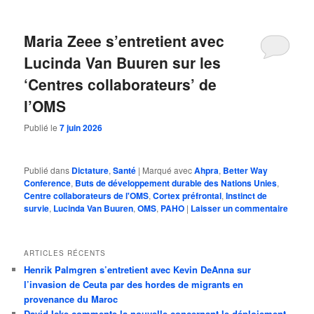
Maria Zeee s’entretient avec
Lucinda Van Buuren sur les
‘Centres collaborateurs’ de
l’OMS
Publié le
7 juin 2026
Publié dans
Dictature
,
Santé
|
Marqué avec
Ahpra
,
Better Way
Conference
,
Buts de développement durable des Nations Unies
,
Centre collaborateurs de l'OMS
,
Cortex préfrontal
,
Instinct de
survie
,
Lucinda Van Buuren
,
OMS
,
PAHO
|
Laisser un commentaire
ARTICLES RÉCENTS
Henrik Palmgren s’entretient avec Kevin DeAnna sur
l’invasion de Ceuta par des hordes de migrants en
provenance du Maroc
David Icke commente la nouvelle concernant le déploiement