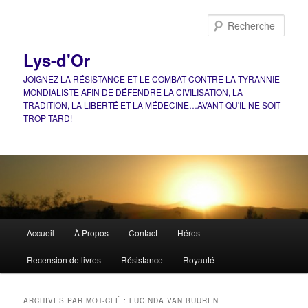
Aller
Aller
au
au
Rech
contenu
contenu
principal
secondaire
Lys-d'Or
JOIGNEZ LA RÉSISTANCE ET LE COMBAT CONTRE LA TYRANNIE
MONDIALISTE AFIN DE DÉFENDRE LA CIVILISATION, LA
TRADITION, LA LIBERTÉ ET LA MÉDECINE…AVANT QU'IL NE SOIT
TROP TARD!
Menu
Accueil
À Propos
Contact
Héros
principal
Recension de livres
Résistance
Royauté
ARCHIVES PAR MOT-CLÉ :
LUCINDA VAN BUUREN