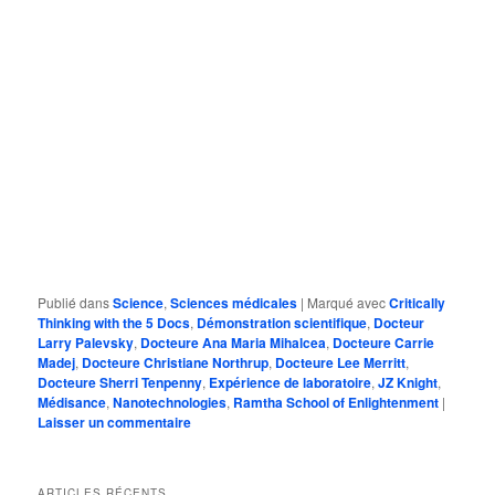
Publié dans
Science
,
Sciences médicales
|
Marqué avec
Critically
Thinking with the 5 Docs
,
Démonstration scientifique
,
Docteur
Larry Palevsky
,
Docteure Ana Maria Mihalcea
,
Docteure Carrie
Madej
,
Docteure Christiane Northrup
,
Docteure Lee Merritt
,
Docteure Sherri Tenpenny
,
Expérience de laboratoire
,
JZ Knight
,
Médisance
,
Nanotechnologies
,
Ramtha School of Enlightenment
|
Laisser un commentaire
ARTICLES RÉCENTS