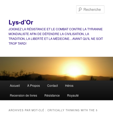
Aller
Aller
au
au
Rech
contenu
contenu
principal
secondaire
Lys-d'Or
JOIGNEZ LA RÉSISTANCE ET LE COMBAT CONTRE LA TYRANNIE
MONDIALISTE AFIN DE DÉFENDRE LA CIVILISATION, LA
TRADITION, LA LIBERTÉ ET LA MÉDECINE…AVANT QU'IL NE SOIT
TROP TARD!
Menu
Accueil
À Propos
Contact
Héros
principal
Recension de livres
Résistance
Royauté
ARCHIVES PAR MOT-CLÉ :
CRITICALLY THINKING WITH THE 5