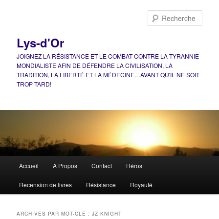
Aller
Aller
au
au
Rech
contenu
contenu
principal
secondaire
Lys-d'Or
JOIGNEZ LA RÉSISTANCE ET LE COMBAT CONTRE LA TYRANNIE
MONDIALISTE AFIN DE DÉFENDRE LA CIVILISATION, LA
TRADITION, LA LIBERTÉ ET LA MÉDECINE…AVANT QU'IL NE SOIT
TROP TARD!
Menu
Accueil
À Propos
Contact
Héros
principal
Recension de livres
Résistance
Royauté
ARCHIVES PAR MOT-CLÉ :
JZ KNIGHT