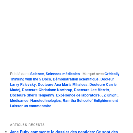
Publié dans
Science
,
Sciences médicales
|
Marqué avec
Critically
Thinking with the 5 Docs
,
Démonstration scientifique
,
Docteur
Larry Palevsky
,
Docteure Ana Maria Mihalcea
,
Docteure Carrie
Madej
,
Docteure Christiane Northrup
,
Docteure Lee Merritt
,
Docteure Sherri Tenpenny
,
Expérience de laboratoire
,
JZ Knight
,
Médisance
,
Nanotechnologies
,
Ramtha School of Enlightenment
|
Laisser un commentaire
ARTICLES RÉCENTS
Jane Ruby commente le dossier des peptides: Ce sont des