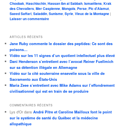
Choobak
,
Haschischin
,
Hassan ibn al Sabbah
,
Ismaéliens
,
Krak
des Chevaliers
,
Mer Caspienne
,
Mongols
,
Perse
,
Pic d'Alamut
,
Saeed Saffari
,
Saladdin
,
Sunisme
,
Syrie
,
Vieux de la Montagne
|
Laisser un commentaire
ARTICLES RÉCENTS
Jane Ruby commente le dossier des peptides: Ce sont des
poisons…
Vidéo sur les 11 signes d’un quotient intellectuel plus élevé
Dani Henderson s’entretient avec l’avocat Reiner Fuellmich
sur sa détention illégale en Allemagne
Vidéo sur la cité souterraine ensevelie sous la ville de
Sacramento aux États-Unis
Maria Zeee s’entretient avec Mike Adams sur l’effondrement
civilisationnel qui est en train de se produire
COMMENTAIRES RÉCENTS
Lys d'Or
dans
André Pitre et Caroline Mailloux font le point
sur le système de santé du Québec et la médecine
allopathique