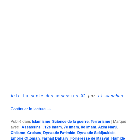
Arte La secte des assassins 02
par
el_manchou
Continuer la lecture
→
Publié dans
Islamisme
,
Science de la guerre
,
Terrorisme
|
Marqué
avec
"Assassins"
,
12e Imam
,
7e Imam
,
8e Imam
,
Azim Nanji
,
Chiisme
,
Croisés
,
Dynastie Fatimide
,
Dynastie Seldjoukide
,
Empire Ottoman
,
Farhad Daftary
,
Forteresse de Masyaf
,
Hamide