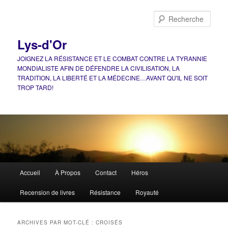
Aller
Aller
au
au
Rech
contenu
contenu
principal
secondaire
Lys-d'Or
JOIGNEZ LA RÉSISTANCE ET LE COMBAT CONTRE LA TYRANNIE
MONDIALISTE AFIN DE DÉFENDRE LA CIVILISATION, LA
TRADITION, LA LIBERTÉ ET LA MÉDECINE…AVANT QU'IL NE SOIT
TROP TARD!
Menu
Accueil
À Propos
Contact
Héros
principal
Recension de livres
Résistance
Royauté
ARCHIVES PAR MOT-CLÉ :
CROISÉS