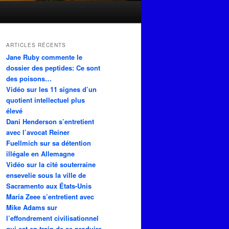
ARTICLES RÉCENTS
Jane Ruby commente le
dossier des peptides: Ce sont
des poisons…
Vidéo sur les 11 signes d’un
quotient intellectuel plus
élevé
Dani Henderson s’entretient
avec l’avocat Reiner
Fuellmich sur sa détention
illégale en Allemagne
Vidéo sur la cité souterraine
ensevelie sous la ville de
Sacramento aux États-Unis
Maria Zeee s’entretient avec
Mike Adams sur
l’effondrement civilisationnel
qui est en train de se produire