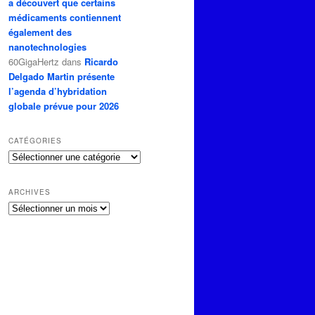
a découvert que certains
médicaments contiennent
également des
nanotechnologies
60GigaHertz
dans
Ricardo
Delgado Martin présente
l’agenda d’hybridation
globale prévue pour 2026
CATÉGORIES
Catégories
ARCHIVES
Archives