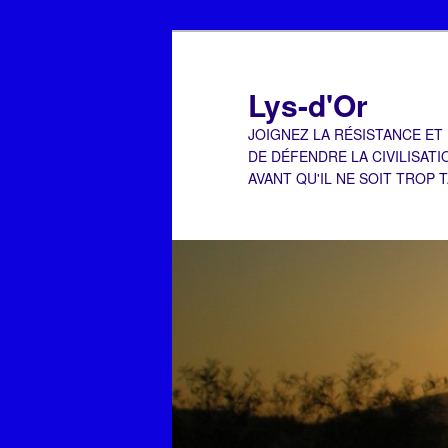
Aller
Aller
au
au
contenu
contenu
Lys-d'Or
principal
secondaire
JOIGNEZ LA RÉSISTANCE ET
DE DÉFENDRE LA CIVILISATI
AVANT QU'IL NE SOIT TROP 