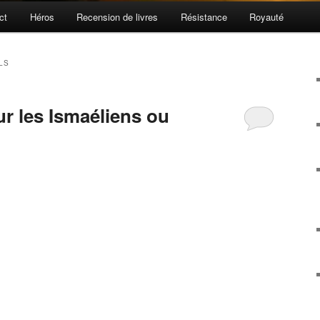
ct
Héros
Recension de livres
Résistance
Royauté
LS
r les Ismaéliens ou