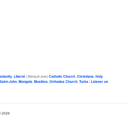
stianity
,
Liberté
|
Marqué avec
Catholic Church
,
Christians
,
Holy
 Saint-John
,
Mongols
,
Muslims
,
Orthodox Church
,
Turks
|
Laisser un
10-2026