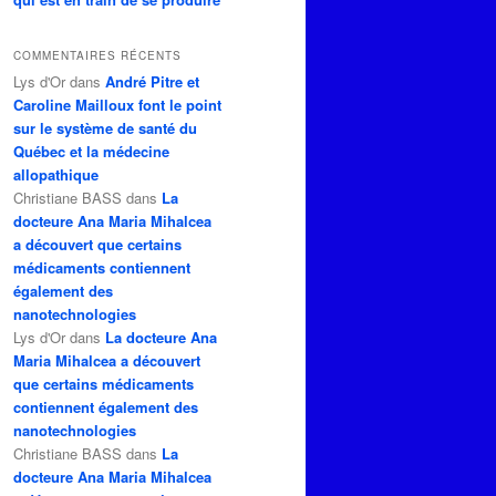
COMMENTAIRES RÉCENTS
Lys d'Or
dans
André Pitre et
Caroline Mailloux font le point
sur le système de santé du
Québec et la médecine
allopathique
Christiane BASS
dans
La
docteure Ana Maria Mihalcea
a découvert que certains
médicaments contiennent
également des
nanotechnologies
Lys d'Or
dans
La docteure Ana
Maria Mihalcea a découvert
que certains médicaments
contiennent également des
nanotechnologies
Christiane BASS
dans
La
docteure Ana Maria Mihalcea