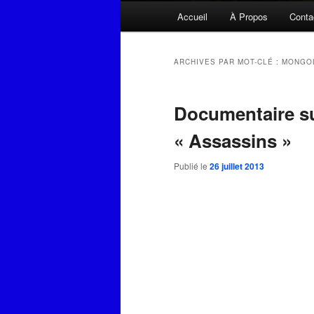
Menu
Accueil
À Propos
Conta
principal
ARCHIVES PAR MOT-CLÉ :
MONGO
Documentaire su
« Assassins »
Publié le
26 juillet 2013