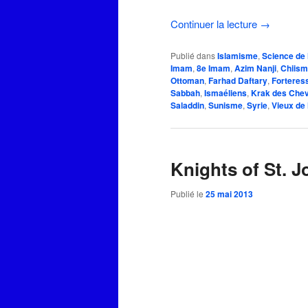
Continuer la lecture
→
Publié dans
Islamisme
,
Science de 
Imam
,
8e Imam
,
Azim Nanji
,
Chiis
Ottoman
,
Farhad Daftary
,
Forteres
Sabbah
,
Ismaéliens
,
Krak des Chev
Saladdin
,
Sunisme
,
Syrie
,
Vieux de
Knights of St. J
Publié le
25 mai 2013