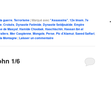
la guerre
,
Terrorisme
|
Marqué avec
"Assassins"
,
12e Imam
,
7e
me
,
Croisés
,
Dynastie Fatimide
,
Dynastie Seldjoukide
,
Empire
se de Masyaf
,
Hamide Choobak
,
Haschischin
,
Hassan ibn al
aliers
,
Mer Caspienne
,
Mongols
,
Perse
,
Pic d'Alamut
,
Saeed Saffari
,
 la Montagne
|
Laisser un commentaire
ohn 1/6