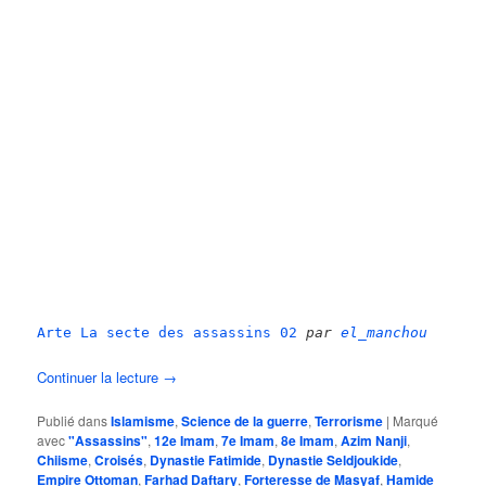
Arte La secte des assassins 02
par
el_manchou
Continuer la lecture
→
Publié dans
Islamisme
,
Science de la guerre
,
Terrorisme
|
Marqué
avec
"Assassins"
,
12e Imam
,
7e Imam
,
8e Imam
,
Azim Nanji
,
Chiisme
,
Croisés
,
Dynastie Fatimide
,
Dynastie Seldjoukide
,
Empire Ottoman
,
Farhad Daftary
,
Forteresse de Masyaf
,
Hamide