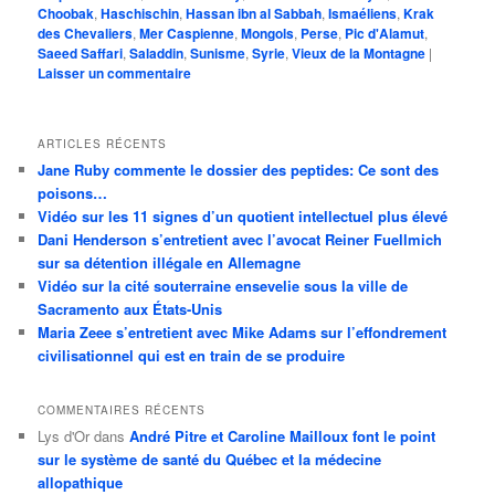
Choobak
,
Haschischin
,
Hassan ibn al Sabbah
,
Ismaéliens
,
Krak
des Chevaliers
,
Mer Caspienne
,
Mongols
,
Perse
,
Pic d'Alamut
,
Saeed Saffari
,
Saladdin
,
Sunisme
,
Syrie
,
Vieux de la Montagne
|
Laisser un commentaire
ARTICLES RÉCENTS
Jane Ruby commente le dossier des peptides: Ce sont des
poisons…
Vidéo sur les 11 signes d’un quotient intellectuel plus élevé
Dani Henderson s’entretient avec l’avocat Reiner Fuellmich
sur sa détention illégale en Allemagne
Vidéo sur la cité souterraine ensevelie sous la ville de
Sacramento aux États-Unis
Maria Zeee s’entretient avec Mike Adams sur l’effondrement
civilisationnel qui est en train de se produire
COMMENTAIRES RÉCENTS
Lys d'Or
dans
André Pitre et Caroline Mailloux font le point
sur le système de santé du Québec et la médecine
allopathique