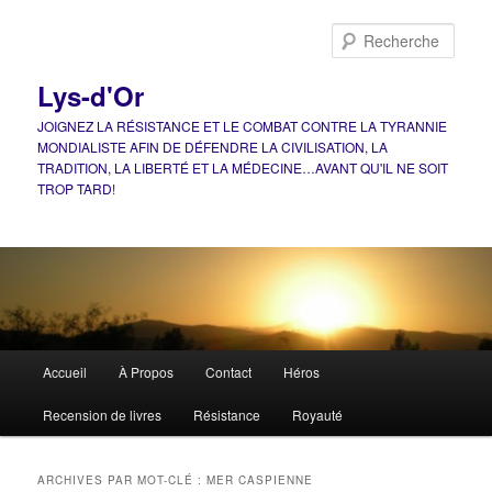
Aller
Aller
au
au
Rech
contenu
contenu
principal
secondaire
Lys-d'Or
JOIGNEZ LA RÉSISTANCE ET LE COMBAT CONTRE LA TYRANNIE
MONDIALISTE AFIN DE DÉFENDRE LA CIVILISATION, LA
TRADITION, LA LIBERTÉ ET LA MÉDECINE…AVANT QU'IL NE SOIT
TROP TARD!
Menu
Accueil
À Propos
Contact
Héros
principal
Recension de livres
Résistance
Royauté
ARCHIVES PAR MOT-CLÉ :
MER CASPIENNE