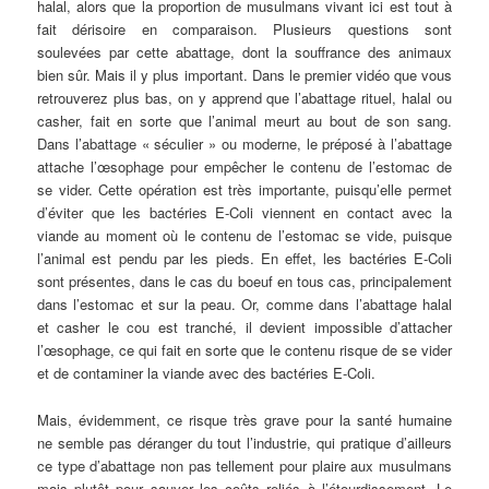
halal, alors que la proportion de musulmans vivant ici est tout à
fait dérisoire en comparaison. Plusieurs questions sont
soulevées par cette abattage, dont la souffrance des animaux
bien sûr. Mais il y plus important. Dans le premier vidéo que vous
retrouverez plus bas, on y apprend que l’abattage rituel, halal ou
casher, fait en sorte que l’animal meurt au bout de son sang.
Dans l’abattage « séculier » ou moderne, le préposé à l’abattage
attache l’œsophage pour empêcher le contenu de l’estomac de
se vider. Cette opération est très importante, puisqu’elle permet
d’éviter que les bactéries E-Coli viennent en contact avec la
viande au moment où le contenu de l’estomac se vide, puisque
l’animal est pendu par les pieds. En effet, les bactéries E-Coli
sont présentes, dans le cas du boeuf en tous cas, principalement
dans l’estomac et sur la peau. Or, comme dans l’abattage halal
et casher le cou est tranché, il devient impossible d’attacher
l’œsophage, ce qui fait en sorte que le contenu risque de se vider
et de contaminer la viande avec des bactéries E-Coli.
Mais, évidemment, ce risque très grave pour la santé humaine
ne semble pas déranger du tout l’industrie, qui pratique d’ailleurs
ce type d’abattage non pas tellement pour plaire aux musulmans
mais plutôt pour sauver les coûts reliés à l’étourdissement. Le