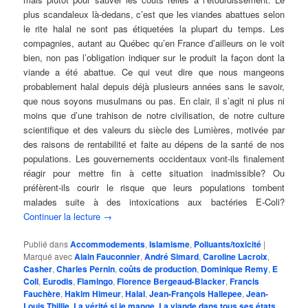
plus scandaleux là-dedans, c’est que les viandes abattues selon
le rite halal ne sont pas étiquetées la plupart du temps. Les
compagnies, autant au Québec qu’en France d’ailleurs on le voit
bien, non pas l’obligation indiquer sur le produit la façon dont la
viande a été abattue. Ce qui veut dire que nous mangeons
probablement halal depuis déjà plusieurs années sans le savoir,
que nous soyons musulmans ou pas. En clair, il s’agit ni plus ni
moins que d’une trahison de notre civilisation, de notre culture
scientifique et des valeurs du siècle des Lumières, motivée par
des raisons de rentabilité et faite au dépens de la santé de nos
populations. Les gouvernements occidentaux vont-ils finalement
réagir pour mettre fin à cette situation inadmissible? Ou
préfèrent-ils courir le risque que leurs populations tombent
malades suite à des intoxications aux bactéries E-Coli?
Continuer la lecture
→
Publié dans
Accommodements
,
Islamisme
,
Polluants/toxicité
|
Marqué avec
Alain Fauconnier
,
André Simard
,
Caroline Lacroix
,
Casher
,
Charles Pernin
,
coûts de production
,
Dominique Remy
,
E
Coli
,
Eurodis
,
Flamingo
,
Florence Bergeaud-Blacker
,
Francis
Fauchère
,
Hakim Himeur
,
Halal
,
Jean-François Hallepee
,
Jean-
Louis Thillie
,
La vérité si je mange
,
La viande dans tous ses états
,