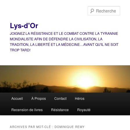
Aller
Aller
au
au
Rech
contenu
contenu
principal
secondaire
Lys-d'Or
JOIGNEZ LA RÉSISTANCE ET LE COMBAT CONTRE LA TYRANNIE
MONDIALISTE AFIN DE DÉFENDRE LA CIVILISATION, LA
TRADITION, LA LIBERTÉ ET LA MÉDECINE…AVANT QU'IL NE SOIT
TROP TARD!
Menu
Accueil
À Propos
Contact
Héros
principal
Recension de livres
Résistance
Royauté
ARCHIVES PAR MOT-CLÉ :
DOMINIQUE REMY