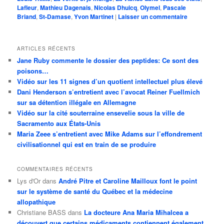
Lafleur
,
Mathieu Dagenais
,
Nicolas Dhuicq
,
Olymel
,
Pascale
Briand
,
St-Damase
,
Yvon Martinet
|
Laisser un commentaire
ARTICLES RÉCENTS
Jane Ruby commente le dossier des peptides: Ce sont des
poisons…
Vidéo sur les 11 signes d’un quotient intellectuel plus élevé
Dani Henderson s’entretient avec l’avocat Reiner Fuellmich
sur sa détention illégale en Allemagne
Vidéo sur la cité souterraine ensevelie sous la ville de
Sacramento aux États-Unis
Maria Zeee s’entretient avec Mike Adams sur l’effondrement
civilisationnel qui est en train de se produire
COMMENTAIRES RÉCENTS
Lys d'Or
dans
André Pitre et Caroline Mailloux font le point
sur le système de santé du Québec et la médecine
allopathique
Christiane BASS
dans
La docteure Ana Maria Mihalcea a
découvert que certains médicaments contiennent également