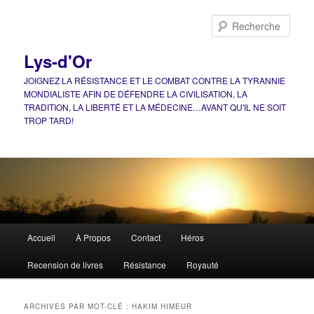
Aller
Aller
au
au
Rech
contenu
contenu
principal
secondaire
Lys-d'Or
JOIGNEZ LA RÉSISTANCE ET LE COMBAT CONTRE LA TYRANNIE
MONDIALISTE AFIN DE DÉFENDRE LA CIVILISATION, LA
TRADITION, LA LIBERTÉ ET LA MÉDECINE…AVANT QU'IL NE SOIT
TROP TARD!
Menu
Accueil
À Propos
Contact
Héros
principal
Recension de livres
Résistance
Royauté
ARCHIVES PAR MOT-CLÉ :
HAKIM HIMEUR