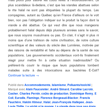
plus scandaleux là-dedans, c’est que les viandes abattues selon
le rite halal ne sont pas étiquetées la plupart du temps. Les
compagnies, autant au Québec qu’en France d’ailleurs on le voit
bien, non pas l’obligation indiquer sur le produit la façon dont la
viande a été abattue. Ce qui veut dire que nous mangeons
probablement halal depuis déjà plusieurs années sans le savoir,
que nous soyons musulmans ou pas. En clair, il s’agit ni plus ni
moins que d’une trahison de notre civilisation, de notre culture
scientifique et des valeurs du siècle des Lumières, motivée par
des raisons de rentabilité et faite au dépens de la santé de nos
populations. Les gouvernements occidentaux vont-ils finalement
réagir pour mettre fin à cette situation inadmissible? Ou
préfèrent-ils courir le risque que leurs populations tombent
malades suite à des intoxications aux bactéries E-Coli?
Continuer la lecture
→
Publié dans
Accommodements
,
Islamisme
,
Polluants/toxicité
|
Marqué avec
Alain Fauconnier
,
André Simard
,
Caroline Lacroix
,
Casher
,
Charles Pernin
,
coûts de production
,
Dominique Remy
,
E
Coli
,
Eurodis
,
Flamingo
,
Florence Bergeaud-Blacker
,
Francis
Fauchère
,
Hakim Himeur
,
Halal
,
Jean-François Hallepee
,
Jean-
Louis Thillie
,
La vérité si je mange
,
La viande dans tous ses états
,