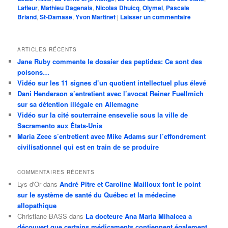
Lafleur
,
Mathieu Dagenais
,
Nicolas Dhuicq
,
Olymel
,
Pascale
Briand
,
St-Damase
,
Yvon Martinet
|
Laisser un commentaire
ARTICLES RÉCENTS
Jane Ruby commente le dossier des peptides: Ce sont des
poisons…
Vidéo sur les 11 signes d’un quotient intellectuel plus élevé
Dani Henderson s’entretient avec l’avocat Reiner Fuellmich
sur sa détention illégale en Allemagne
Vidéo sur la cité souterraine ensevelie sous la ville de
Sacramento aux États-Unis
Maria Zeee s’entretient avec Mike Adams sur l’effondrement
civilisationnel qui est en train de se produire
COMMENTAIRES RÉCENTS
Lys d'Or
dans
André Pitre et Caroline Mailloux font le point
sur le système de santé du Québec et la médecine
allopathique
Christiane BASS
dans
La docteure Ana Maria Mihalcea a
découvert que certains médicaments contiennent également