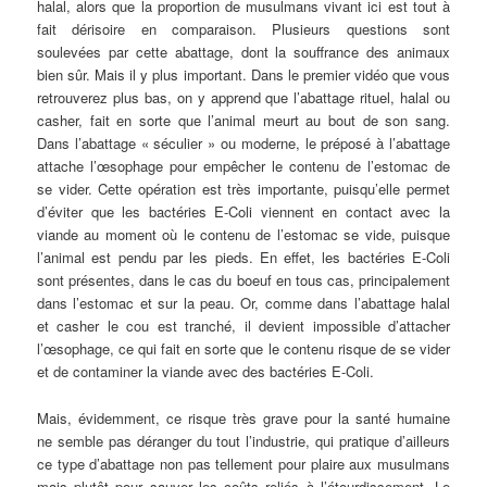
halal, alors que la proportion de musulmans vivant ici est tout à
fait dérisoire en comparaison. Plusieurs questions sont
soulevées par cette abattage, dont la souffrance des animaux
bien sûr. Mais il y plus important. Dans le premier vidéo que vous
retrouverez plus bas, on y apprend que l’abattage rituel, halal ou
casher, fait en sorte que l’animal meurt au bout de son sang.
Dans l’abattage « séculier » ou moderne, le préposé à l’abattage
attache l’œsophage pour empêcher le contenu de l’estomac de
se vider. Cette opération est très importante, puisqu’elle permet
d’éviter que les bactéries E-Coli viennent en contact avec la
viande au moment où le contenu de l’estomac se vide, puisque
l’animal est pendu par les pieds. En effet, les bactéries E-Coli
sont présentes, dans le cas du boeuf en tous cas, principalement
dans l’estomac et sur la peau. Or, comme dans l’abattage halal
et casher le cou est tranché, il devient impossible d’attacher
l’œsophage, ce qui fait en sorte que le contenu risque de se vider
et de contaminer la viande avec des bactéries E-Coli.
Mais, évidemment, ce risque très grave pour la santé humaine
ne semble pas déranger du tout l’industrie, qui pratique d’ailleurs
ce type d’abattage non pas tellement pour plaire aux musulmans
mais plutôt pour sauver les coûts reliés à l’étourdissement. Le