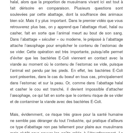
halal, alors que la proportion de musulmans vivant ici est tout à
fait dérisoire en comparaison. Plusieurs questions sont
soulevées par cette abattage, dont la souffrance des animaux
bien sûr. Mais il y plus important. Dans le premier vidéo que vous
retrouverez plus bas, on y apprend que l’abattage rituel, halal ou
casher, fait en sorte que l’animal meurt au bout de son sang.
Dans l’abattage « séculier » ou moderne, le préposé à l’abattage
attache l’œsophage pour empêcher le contenu de l’estomac de
se vider. Cette opération est très importante, puisqu’elle permet
d’éviter que les bactéries E-Coli viennent en contact avec la
viande au moment où le contenu de l’estomac se vide, puisque
l’animal est pendu par les pieds. En effet, les bactéries E-Coli
sont présentes, dans le cas du boeuf en tous cas, principalement
dans l’estomac et sur la peau. Or, comme dans l’abattage halal
et casher le cou est tranché, il devient impossible d’attacher
l’œsophage, ce qui fait en sorte que le contenu risque de se vider
et de contaminer la viande avec des bactéries E-Coli.
Mais, évidemment, ce risque très grave pour la santé humaine
ne semble pas déranger du tout l’industrie, qui pratique d’ailleurs
ce type d’abattage non pas tellement pour plaire aux musulmans
mais plutôt pour sauver les coûts reliés à l’étourdissement. Le