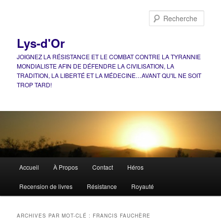
Aller
Aller
au
au
Rech
contenu
contenu
principal
secondaire
Lys-d'Or
JOIGNEZ LA RÉSISTANCE ET LE COMBAT CONTRE LA TYRANNIE
MONDIALISTE AFIN DE DÉFENDRE LA CIVILISATION, LA
TRADITION, LA LIBERTÉ ET LA MÉDECINE…AVANT QU'IL NE SOIT
TROP TARD!
Menu
Accueil
À Propos
Contact
Héros
principal
Recension de livres
Résistance
Royauté
ARCHIVES PAR MOT-CLÉ :
FRANCIS FAUCHÈRE