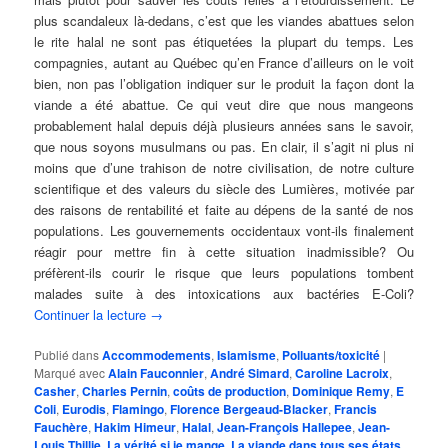
plus scandaleux là-dedans, c’est que les viandes abattues selon
le rite halal ne sont pas étiquetées la plupart du temps. Les
compagnies, autant au Québec qu’en France d’ailleurs on le voit
bien, non pas l’obligation indiquer sur le produit la façon dont la
viande a été abattue. Ce qui veut dire que nous mangeons
probablement halal depuis déjà plusieurs années sans le savoir,
que nous soyons musulmans ou pas. En clair, il s’agit ni plus ni
moins que d’une trahison de notre civilisation, de notre culture
scientifique et des valeurs du siècle des Lumières, motivée par
des raisons de rentabilité et faite au dépens de la santé de nos
populations. Les gouvernements occidentaux vont-ils finalement
réagir pour mettre fin à cette situation inadmissible? Ou
préfèrent-ils courir le risque que leurs populations tombent
malades suite à des intoxications aux bactéries E-Coli?
Continuer la lecture
→
Publié dans
Accommodements
,
Islamisme
,
Polluants/toxicité
|
Marqué avec
Alain Fauconnier
,
André Simard
,
Caroline Lacroix
,
Casher
,
Charles Pernin
,
coûts de production
,
Dominique Remy
,
E
Coli
,
Eurodis
,
Flamingo
,
Florence Bergeaud-Blacker
,
Francis
Fauchère
,
Hakim Himeur
,
Halal
,
Jean-François Hallepee
,
Jean-
Louis Thillie
,
La vérité si je mange
,
La viande dans tous ses états
,