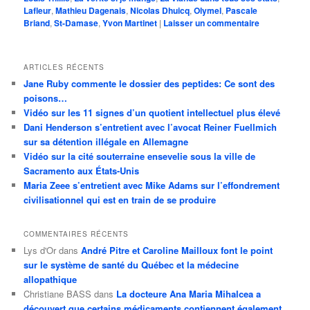
Lafleur
,
Mathieu Dagenais
,
Nicolas Dhuicq
,
Olymel
,
Pascale
Briand
,
St-Damase
,
Yvon Martinet
|
Laisser un commentaire
ARTICLES RÉCENTS
Jane Ruby commente le dossier des peptides: Ce sont des
poisons…
Vidéo sur les 11 signes d’un quotient intellectuel plus élevé
Dani Henderson s’entretient avec l’avocat Reiner Fuellmich
sur sa détention illégale en Allemagne
Vidéo sur la cité souterraine ensevelie sous la ville de
Sacramento aux États-Unis
Maria Zeee s’entretient avec Mike Adams sur l’effondrement
civilisationnel qui est en train de se produire
COMMENTAIRES RÉCENTS
Lys d'Or
dans
André Pitre et Caroline Mailloux font le point
sur le système de santé du Québec et la médecine
allopathique
Christiane BASS
dans
La docteure Ana Maria Mihalcea a
découvert que certains médicaments contiennent également