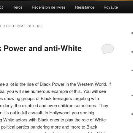
ct
Héros
Recension de livres
Résistance
Royauté
IC FREEDOM FIGHTERS
k Power and anti-White
me a lot is the rise of Black Power in the Western World. If
a, you will see numerous example of this. You will see
nes showing groups of Black teenagers targeting with
e elderly, the disabled and even children sometimes. They
it’s not in full assault. In Hollywood, you see big
 White actors with Black ones to play the role of White
e political parties pandering more and more to Black