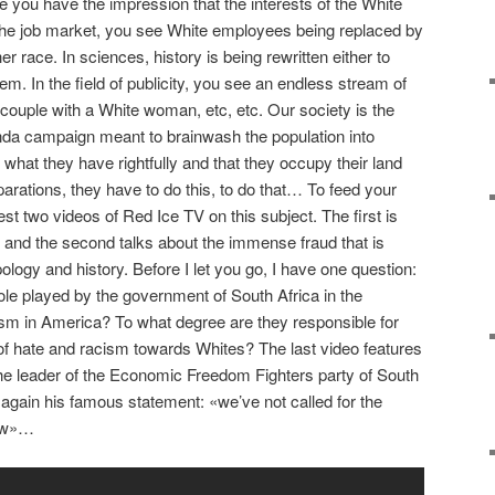
e you have the impression that the interests of the White
 the job market, you see White employees being replaced by
r race. In sciences, history is being rewritten either to
hem. In the field of publicity, you see an endless stream of
couple with a White woman, etc, etc. Our society is the
nda campaign meant to brainwash the population into
 what they have rightfully and that they occupy their land
eparations, they have to do this, to do that… To feed your
est two videos of Red Ice TV on this subject. The first is
 and the second talks about the immense fraud that is
pology and history. Before I let you go, I have one question:
ole played by the government of South Africa in the
ism in America? To what degree are they responsible for
f hate and racism towards Whites? The last video features
 the leader of the Economic Freedom Fighters party of South
 again his famous statement: «we’ve not called for the
now»…