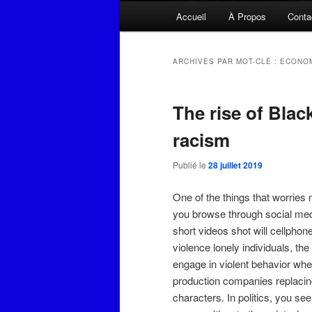
Menu
Accueil
À Propos
Conta
principal
ARCHIVES PAR MOT-CLÉ :
ECONOM
The rise of Blac
racism
Publié le
28 juillet 2019
One of the things that worries 
you browse through social medi
short videos shot will cellpho
violence lonely individuals, th
engage in violent behavior when 
production companies replacing
characters. In politics, you se