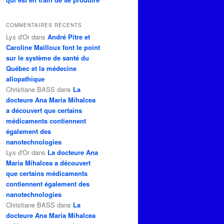
COMMENTAIRES RÉCENTS
Lys d'Or
dans
André Pitre et
Caroline Mailloux font le point
sur le système de santé du
Québec et la médecine
allopathique
Christiane BASS
dans
La
docteure Ana Maria Mihalcea
a découvert que certains
médicaments contiennent
également des
nanotechnologies
Lys d'Or
dans
La docteure Ana
Maria Mihalcea a découvert
que certains médicaments
contiennent également des
nanotechnologies
Christiane BASS
dans
La
docteure Ana Maria Mihalcea