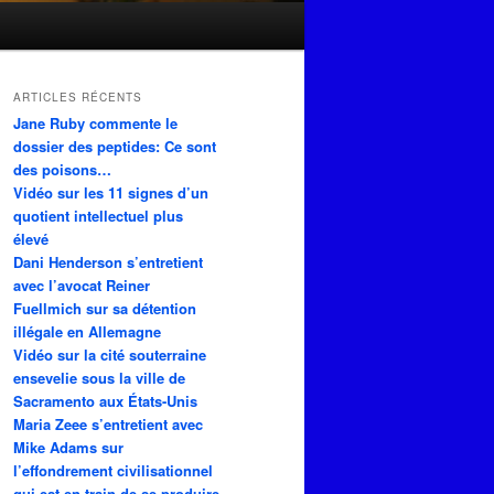
ARTICLES RÉCENTS
Jane Ruby commente le
dossier des peptides: Ce sont
des poisons…
Vidéo sur les 11 signes d’un
quotient intellectuel plus
élevé
Dani Henderson s’entretient
avec l’avocat Reiner
Fuellmich sur sa détention
illégale en Allemagne
Vidéo sur la cité souterraine
ensevelie sous la ville de
Sacramento aux États-Unis
Maria Zeee s’entretient avec
Mike Adams sur
l’effondrement civilisationnel
qui est en train de se produire