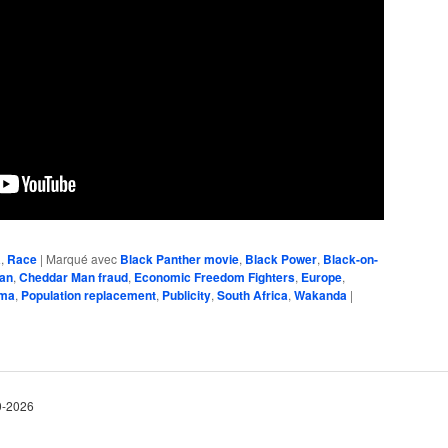
a
,
Race
|
Marqué avec
Black Panther movie
,
Black Power
,
Black-on-
an
,
Cheddar Man fraud
,
Economic Freedom Fighters
,
Europe
,
ema
,
Population replacement
,
Publicity
,
South Africa
,
Wakanda
|
10-2026