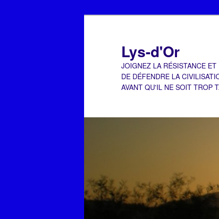
Aller
Aller
au
au
contenu
contenu
Lys-d'Or
principal
secondaire
JOIGNEZ LA RÉSISTANCE ET
DE DÉFENDRE LA CIVILISATI
AVANT QU'IL NE SOIT TROP 