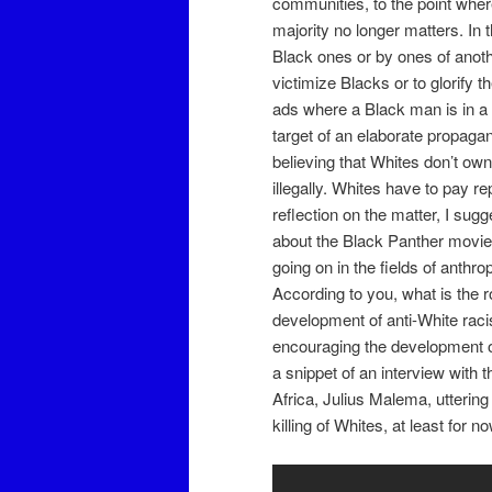
communities, to the point wher
majority no longer matters. In
Black ones or by ones of anothe
victimize Blacks or to glorify t
ads where a Black man is in a 
target of an elaborate propaga
believing that Whites don’t own
illegally. Whites have to pay r
reflection on the matter, I sugg
about the Black Panther movie
going on in the fields of anthro
According to you, what is the r
development of anti-White rac
encouraging the development o
a snippet of an interview with
Africa, Julius Malema, uttering
killing of Whites, at least for 