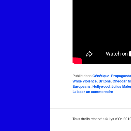
Publié dans
Génétique
,
Propagand
White violence
,
Britons
,
Cheddar M
Europeans
,
Hollywood
,
Julius Mal
Laisser un commentaire
Tous droits réservés © Lys-d’Or. 20