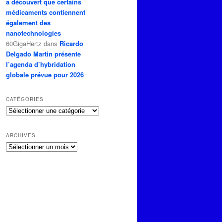
a découvert que certains
médicaments contiennent
également des
nanotechnologies
60GigaHertz
dans
Ricardo
Delgado Martin présente
l’agenda d’hybridation
globale prévue pour 2026
CATÉGORIES
Catégories
ARCHIVES
Archives