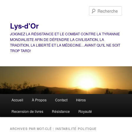
Aller
Aller
au
au
Rech
contenu
contenu
principal
secondaire
Lys-d'Or
JOIGNEZ LA RÉSISTANCE ET LE COMBAT CONTRE LA TYRANNIE
MONDIALISTE AFIN DE DÉFENDRE LA CIVILISATION, LA
TRADITION, LA LIBERTÉ ET LA MÉDECINE…AVANT QU'IL NE SOIT
TROP TARD!
Menu
Accueil
À Propos
Contact
Héros
principal
Recension de livres
Résistance
Royauté
ARCHIVES PAR MOT-CLÉ :
INSTABILITÉ POLITIQUE