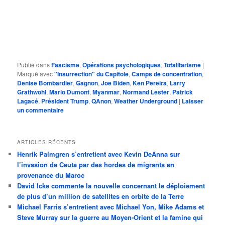
Publié dans
Fascisme
,
Opérations psychologiques
,
Totalitarisme
|
Marqué avec
"Insurrection" du Capitole
,
Camps de concentration
,
Denise Bombardier
,
Gagnon
,
Joe Biden
,
Ken Pereira
,
Larry
Grathwohl
,
Mario Dumont
,
Myanmar
,
Normand Lester
,
Patrick
Lagacé
,
Président Trump
,
QAnon
,
Weather Underground
|
Laisser
un commentaire
ARTICLES RÉCENTS
Henrik Palmgren s’entretient avec Kevin DeAnna sur
l’invasion de Ceuta par des hordes de migrants en
provenance du Maroc
David Icke commente la nouvelle concernant le déploiement
de plus d’un million de satellites en orbite de la Terre
Michael Farris s’entretient avec Michael Yon, Mike Adams et
Steve Murray sur la guerre au Moyen-Orient et la famine qui