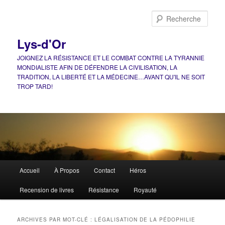
Aller
Aller
au
au
Rech
contenu
contenu
principal
secondaire
Lys-d'Or
JOIGNEZ LA RÉSISTANCE ET LE COMBAT CONTRE LA TYRANNIE
MONDIALISTE AFIN DE DÉFENDRE LA CIVILISATION, LA
TRADITION, LA LIBERTÉ ET LA MÉDECINE…AVANT QU'IL NE SOIT
TROP TARD!
Menu
Accueil
À Propos
Contact
Héros
principal
Recension de livres
Résistance
Royauté
ARCHIVES PAR MOT-CLÉ :
LÉGALISATION DE LA PÉDOPHILIE