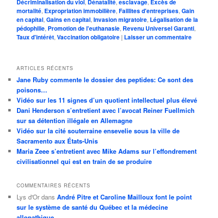
Décriminalisation du viol
,
Dénatalité
,
esclavage
,
Excès de
mortalité
,
Expropriation immobilière
,
Faillites d'entreprises
,
Gain
en capital
,
Gains en capital
,
Invasion migratoire
,
Légalisation de la
pédophilie
,
Promotion de l'euthanasie
,
Revenu Universel Garanti
,
Taux d'intérêt
,
Vaccination obligatoire
|
Laisser un commentaire
ARTICLES RÉCENTS
Jane Ruby commente le dossier des peptides: Ce sont des
poisons…
Vidéo sur les 11 signes d’un quotient intellectuel plus élevé
Dani Henderson s’entretient avec l’avocat Reiner Fuellmich
sur sa détention illégale en Allemagne
Vidéo sur la cité souterraine ensevelie sous la ville de
Sacramento aux États-Unis
Maria Zeee s’entretient avec Mike Adams sur l’effondrement
civilisationnel qui est en train de se produire
COMMENTAIRES RÉCENTS
Lys d'Or
dans
André Pitre et Caroline Mailloux font le point
sur le système de santé du Québec et la médecine
allopathique