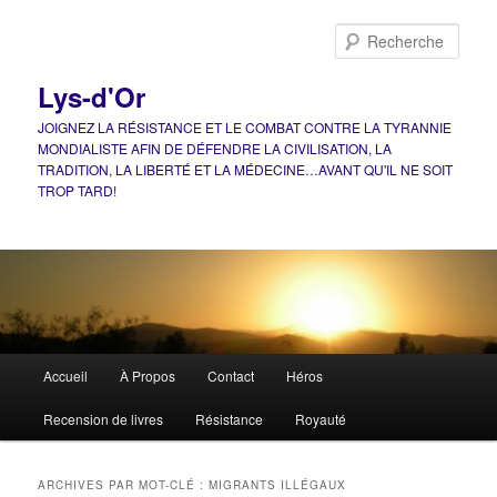
Aller
Aller
au
au
Rech
contenu
contenu
principal
secondaire
Lys-d'Or
JOIGNEZ LA RÉSISTANCE ET LE COMBAT CONTRE LA TYRANNIE
MONDIALISTE AFIN DE DÉFENDRE LA CIVILISATION, LA
TRADITION, LA LIBERTÉ ET LA MÉDECINE…AVANT QU'IL NE SOIT
TROP TARD!
Menu
Accueil
À Propos
Contact
Héros
principal
Recension de livres
Résistance
Royauté
ARCHIVES PAR MOT-CLÉ :
MIGRANTS ILLÉGAUX