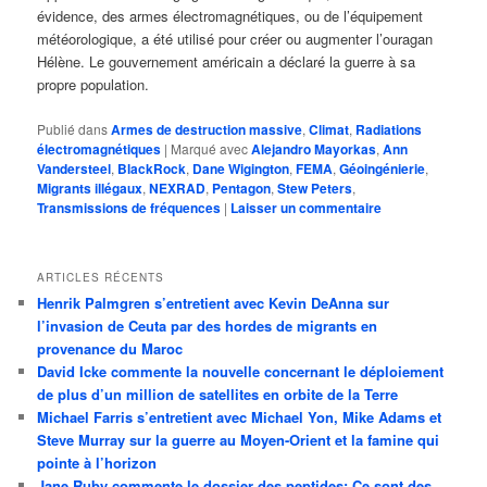
évidence, des armes électromagnétiques, ou de l’équipement
météorologique, a été utilisé pour créer ou augmenter l’ouragan
Hélène. Le gouvernement américain a déclaré la guerre à sa
propre population.
Publié dans
Armes de destruction massive
,
Climat
,
Radiations
électromagnétiques
|
Marqué avec
Alejandro Mayorkas
,
Ann
Vandersteel
,
BlackRock
,
Dane Wigington
,
FEMA
,
Géoingénierie
,
Migrants illégaux
,
NEXRAD
,
Pentagon
,
Stew Peters
,
Transmissions de fréquences
|
Laisser un commentaire
ARTICLES RÉCENTS
Henrik Palmgren s’entretient avec Kevin DeAnna sur
l’invasion de Ceuta par des hordes de migrants en
provenance du Maroc
David Icke commente la nouvelle concernant le déploiement
de plus d’un million de satellites en orbite de la Terre
Michael Farris s’entretient avec Michael Yon, Mike Adams et
Steve Murray sur la guerre au Moyen-Orient et la famine qui
pointe à l’horizon
Jane Ruby commente le dossier des peptides: Ce sont des