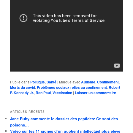
Publié dans
Politique
,
Santé
|
Marqué avec
Autisme
,
Confinement
,
Morts du covid
,
Problèmes sociaux reliés au confinement
,
Robert
F. Kennedy Jr.
,
Ron Paul
,
Vaccination
|
Laisser un commentaire
ARTICLES RÉCENTS
Jane Ruby commente le dossier des peptides: Ce sont des
poisons…
Vidéo sur les 11 signes d’un quotient intellectuel plus élevé