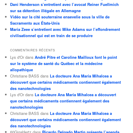
Dani Henderson s’entretient avec l’avocat Reiner Fuellmich
sur sa détention illégale en Allemagne
Vidéo sur la cité souterraine ensevelie sous la ville de
Sacramento aux États-Unis
Maria Zeee s’entretient avec Mike Adams sur l’effondrement
civilisationnel qui est en train de se produire
COMMENTAIRES RÉCENTS
Lys d'Or
dans
André Pitre et Caroline Mailloux font le point
sur le système de santé du Québec et la médecine
allopathique
Christiane BASS
dans
La docteure Ana Maria Mihalcea a
découvert que certains médicaments contiennent également
des nanotechnologies
Lys d'Or
dans
La docteure Ana Maria Mihalcea a découvert
que certains médicaments contiennent également des
nanotechnologies
Christiane BASS
dans
La docteure Ana Maria Mihalcea a
découvert que certains médicaments contiennent également
des nanotechnologies
60GigaHertz
dans
Ricardo Delgado Martin présente l’agenda