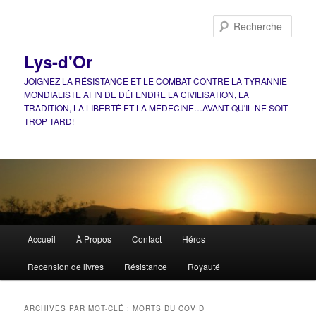
Aller
Aller
au
au
Rech
contenu
contenu
principal
secondaire
Lys-d'Or
JOIGNEZ LA RÉSISTANCE ET LE COMBAT CONTRE LA TYRANNIE
MONDIALISTE AFIN DE DÉFENDRE LA CIVILISATION, LA
TRADITION, LA LIBERTÉ ET LA MÉDECINE…AVANT QU'IL NE SOIT
TROP TARD!
Menu
Accueil
À Propos
Contact
Héros
principal
Recension de livres
Résistance
Royauté
ARCHIVES PAR MOT-CLÉ :
MORTS DU COVID