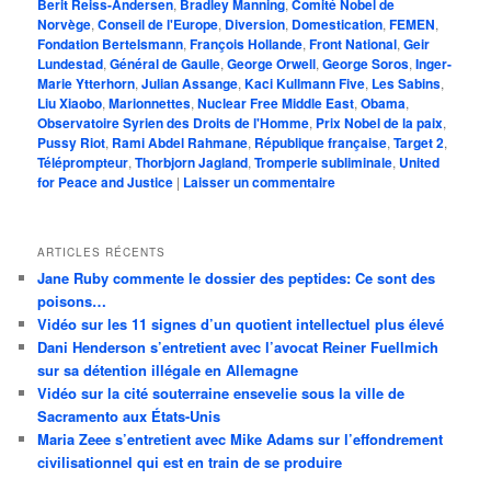
Berit Reiss-Andersen
,
Bradley Manning
,
Comité Nobel de
Norvège
,
Conseil de l'Europe
,
Diversion
,
Domestication
,
FEMEN
,
Fondation Bertelsmann
,
François Hollande
,
Front National
,
Geir
Lundestad
,
Général de Gaulle
,
George Orwell
,
George Soros
,
Inger-
Marie Ytterhorn
,
Julian Assange
,
Kaci Kullmann Five
,
Les Sabins
,
Liu Xiaobo
,
Marionnettes
,
Nuclear Free Middle East
,
Obama
,
Observatoire Syrien des Droits de l'Homme
,
Prix Nobel de la paix
,
Pussy Riot
,
Rami Abdel Rahmane
,
République française
,
Target 2
,
Téléprompteur
,
Thorbjorn Jagland
,
Tromperie subliminale
,
United
for Peace and Justice
|
Laisser un commentaire
ARTICLES RÉCENTS
Jane Ruby commente le dossier des peptides: Ce sont des
poisons…
Vidéo sur les 11 signes d’un quotient intellectuel plus élevé
Dani Henderson s’entretient avec l’avocat Reiner Fuellmich
sur sa détention illégale en Allemagne
Vidéo sur la cité souterraine ensevelie sous la ville de
Sacramento aux États-Unis
Maria Zeee s’entretient avec Mike Adams sur l’effondrement
civilisationnel qui est en train de se produire