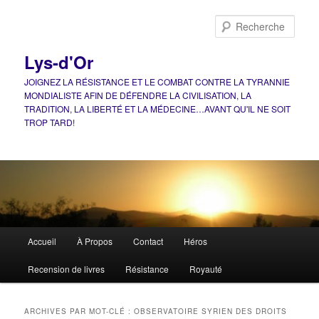
Aller
Aller
au
au
Rech
contenu
contenu
principal
secondaire
Lys-d'Or
JOIGNEZ LA RÉSISTANCE ET LE COMBAT CONTRE LA TYRANNIE
MONDIALISTE AFIN DE DÉFENDRE LA CIVILISATION, LA
TRADITION, LA LIBERTÉ ET LA MÉDECINE…AVANT QU'IL NE SOIT
TROP TARD!
Menu
Accueil
À Propos
Contact
Héros
principal
Recension de livres
Résistance
Royauté
ARCHIVES PAR MOT-CLÉ :
OBSERVATOIRE SYRIEN DES DROITS