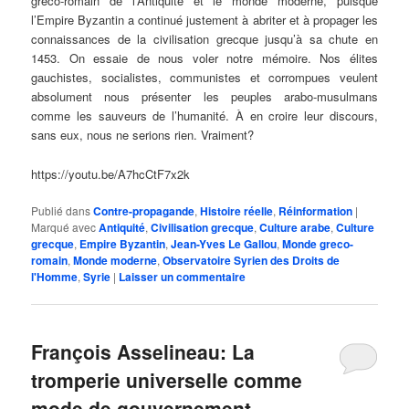
greco-romain de l’Antiquité et le monde moderne, puisque
l’Empire Byzantin a continué justement à abriter et à propager les
connaissances de la civilisation grecque jusqu’à sa chute en
1453. On essaie de nous voler notre mémoire. Nos élites
gauchistes, socialistes, communistes et corrompues veulent
absolument nous présenter les peuples arabo-musulmans
comme les sauveurs de l’humanité. À en croire leur discours,
sans eux, nous ne serions rien. Vraiment?
https://youtu.be/A7hcCtF7x2k
Publié dans
Contre-propagande
,
Histoire réelle
,
Réinformation
|
Marqué avec
Antiquité
,
Civilisation grecque
,
Culture arabe
,
Culture
grecque
,
Empire Byzantin
,
Jean-Yves Le Gallou
,
Monde greco-
romain
,
Monde moderne
,
Observatoire Syrien des Droits de
l'Homme
,
Syrie
|
Laisser un commentaire
François Asselineau: La
tromperie universelle comme
mode de gouvernement