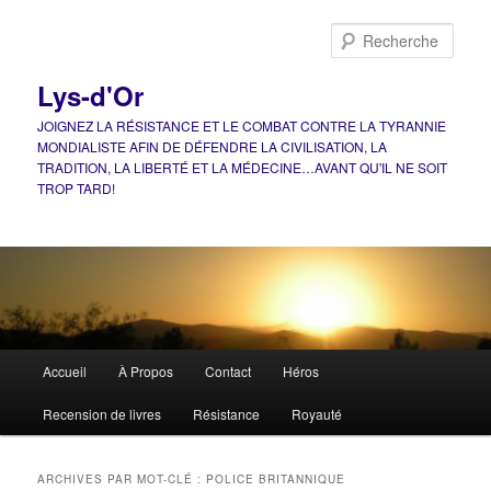
Aller
Aller
au
au
Rech
contenu
contenu
principal
secondaire
Lys-d'Or
JOIGNEZ LA RÉSISTANCE ET LE COMBAT CONTRE LA TYRANNIE
MONDIALISTE AFIN DE DÉFENDRE LA CIVILISATION, LA
TRADITION, LA LIBERTÉ ET LA MÉDECINE…AVANT QU'IL NE SOIT
TROP TARD!
Menu
Accueil
À Propos
Contact
Héros
principal
Recension de livres
Résistance
Royauté
ARCHIVES PAR MOT-CLÉ :
POLICE BRITANNIQUE