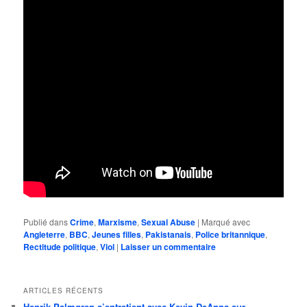
Publié dans
Crime
,
Marxisme
,
Sexual Abuse
|
Marqué avec
Angleterre
,
BBC
,
Jeunes filles
,
Pakistanais
,
Police britannique
,
Rectitude politique
,
Viol
|
Laisser un commentaire
ARTICLES RÉCENTS
Henrik Palmgren s’entretient avec Kevin DeAnna sur