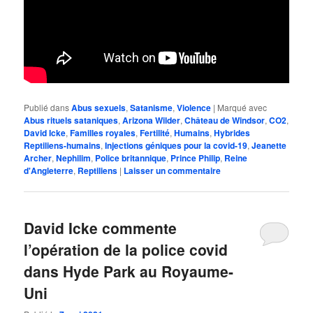
Publié dans
Abus sexuels
,
Satanisme
,
Violence
|
Marqué avec
Abus rituels sataniques
,
Arizona Wilder
,
Château de Windsor
,
CO2
,
David Icke
,
Familles royales
,
Fertilité
,
Humains
,
Hybrides
Reptiliens-humains
,
Injections géniques pour la covid-19
,
Jeanette
Archer
,
Nephilim
,
Police britannique
,
Prince Philip
,
Reine
d'Angleterre
,
Reptiliens
|
Laisser un commentaire
David Icke commente
l’opération de la police covid
dans Hyde Park au Royaume-
Uni