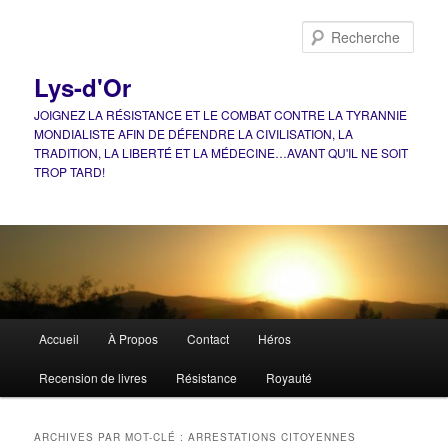
Aller
Aller
au
au
Rech
contenu
contenu
principal
secondaire
Lys-d'Or
JOIGNEZ LA RÉSISTANCE ET LE COMBAT CONTRE LA TYRANNIE
MONDIALISTE AFIN DE DÉFENDRE LA CIVILISATION, LA
TRADITION, LA LIBERTÉ ET LA MÉDECINE…AVANT QU'IL NE SOIT
TROP TARD!
Menu
Accueil
À Propos
Contact
Héros
principal
Recension de livres
Résistance
Royauté
ARCHIVES PAR MOT-CLÉ :
ARRESTATIONS CITOYENNES