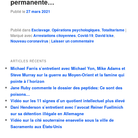
permanente…
Publié le
27 mars 2021
Publié dans
Esclavage
,
Opérations psychologiques
,
Totalitarisme
|
Marqué avec
Arrestations citoyennes
,
Covid-19
,
David Icke
,
Nouveau coronavirus
|
Laisser un commentaire
ARTICLES RÉCENTS
Michael Farris s’entretient avec Michael Yon, Mike Adams et
Steve Murray sur la guerre au Moyen-Orient et la famine qui
pointe à l’horizon
Jane Ruby commente le dossier des peptides: Ce sont des
poisons…
Vidéo sur les 11 signes d’un quotient intellectuel plus élevé
Dani Henderson s’entretient avec l’avocat Reiner Fuellmich
sur sa détention illégale en Allemagne
Vidéo sur la cité souterraine ensevelie sous la ville de
Sacramento aux États-Unis