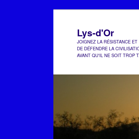
Aller
Aller
au
au
contenu
contenu
Lys-d'Or
principal
secondaire
JOIGNEZ LA RÉSISTANCE ET
DE DÉFENDRE LA CIVILISATI
AVANT QU'IL NE SOIT TROP 