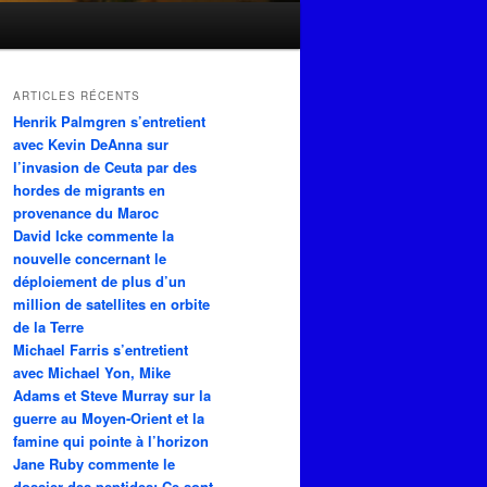
ARTICLES RÉCENTS
Henrik Palmgren s’entretient
avec Kevin DeAnna sur
l’invasion de Ceuta par des
hordes de migrants en
provenance du Maroc
David Icke commente la
nouvelle concernant le
déploiement de plus d’un
million de satellites en orbite
de la Terre
Michael Farris s’entretient
avec Michael Yon, Mike
Adams et Steve Murray sur la
guerre au Moyen-Orient et la
famine qui pointe à l’horizon
Jane Ruby commente le
dossier des peptides: Ce sont