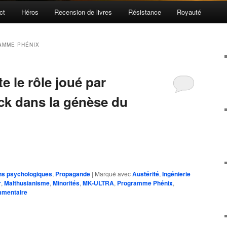
ct
Héros
Recension de livres
Résistance
Royauté
AMME PHÉNIX
e le rôle joué par
tock dans la génèse du
ns psychologiques
,
Propagande
|
Marqué avec
Austérité
,
Ingénierie
r
,
Malthusianisme
,
Minorités
,
MK-ULTRA
,
Programme Phénix
,
mmentaire