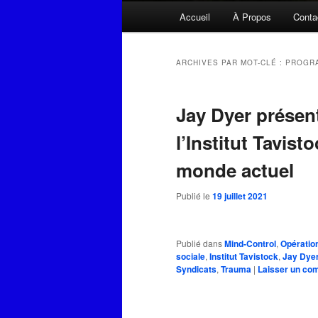
Menu
Accueil
À Propos
Conta
principal
ARCHIVES PAR MOT-CLÉ :
PROGR
Jay Dyer présent
l’Institut Tavis
monde actuel
Publié le
19 juillet 2021
Publié dans
Mind-Control
,
Opératio
sociale
,
Institut Tavistock
,
Jay Dye
Syndicats
,
Trauma
|
Laisser un co