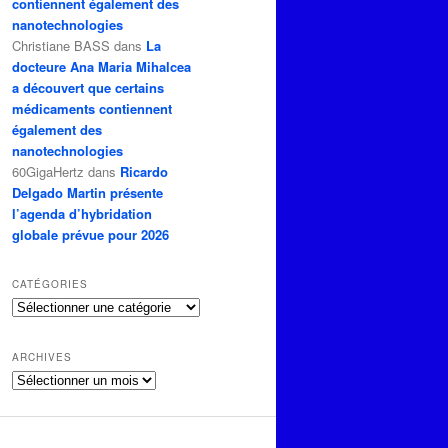
contiennent également des
nanotechnologies
Christiane BASS
dans
La
docteure Ana Maria Mihalcea
a découvert que certains
médicaments contiennent
également des
nanotechnologies
60GigaHertz
dans
Ricardo
Delgado Martin présente
l’agenda d’hybridation
globale prévue pour 2026
CATÉGORIES
Catégories
ARCHIVES
Archives